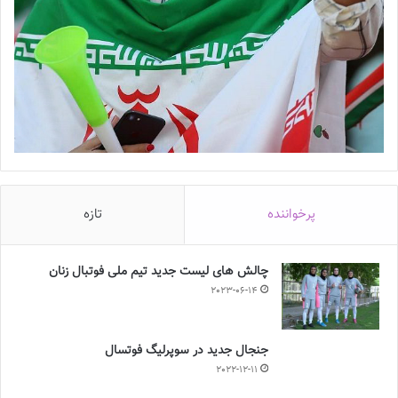
پرخواننده
تازه
چالش هاى ليست جدید تيم ملى فوتبال زنان
2023-06-14
جنجال جدید در سوپرلیگ فوتسال
2022-12-11