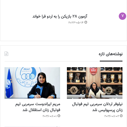
آزمون 28 بازیکن را به اردو فرا خواند
2023-05-14
نوشته‌های تازه
نیلوفر اردلان سرمربی تیم فوتبال
مریم ایراندوست سرمربی تیم
زنان پرسپولیس شد
فوتبال زنان استقلال شد
2026-08-01
2026-08-02