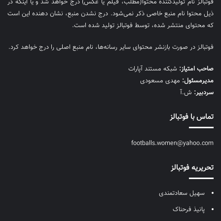
فوتبالز نام تولیدکننده محتوا(مطلب، فیلم یا عکس) درج خواهد شد و یا اینکه در
ذیل محتوا نام منبع خاصی ذکر نمی‌‎شود. درج نشدن منبع، نشان دهنده این است
که محتوای منتشر شده، توسط فوتبالز تولید شده است.
فوتبالز در صورت بازنشر محتوای سایر رسانه‌ها، نام منبع اصلی را درج خواهد کرد.
صاحب امتیاز:
شبکه مستند آپارات
مديرمسئول:
مهدی مسعودی
سردبیر:
ش.آ
تماس با فوتبالز
footballs.women@yahoo.com
تحریریه فوتبالز
سهیل سعادتمندی
پانیذ فرحناک