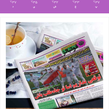
37
35
32
33
37
℃
℃
℃
℃
℃
پ
ج
ش
ی
د
نتایج کامل هفته ششم لیگ برتر زنان به شرح زیر است.
پیکان البرز ۳ – ۱ ایساتیس کران فارس
پالایش گاز ایلام ۴ – ۰ بادرود تهران
شهرداری سیرجان ۶ – ۱ ملوان بندر انزلی
سپاهان ۰ – ۱ خاتون بم
زارع باطری سنندج ۲ – ۱ کیان نیشابور
برچسب ها
فوتبال
فوتبال بانوان
فوتبالز
لیگ برتر