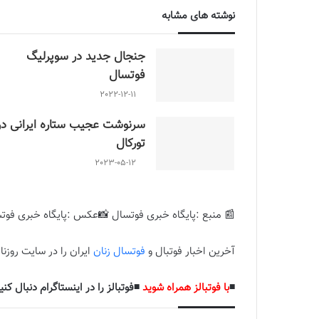
نوشته های مشابه
جنجال جدید در سوپرلیگ
فوتسال
2022-12-11
سرنوشت عجیب ستاره ایرانی در
تورکال
2023-05-12
📰 منبع :پایگاه خبری فوتسال 📸عکس :پایگاه خبری فوت
آخرین اخبار فوتبال و
فوتسال زنان
ایران را در سایت روزنام
◾️
با فوتبالز همراه شوید
◾️فوتبالز را در اینستاگرام دنبال کنید