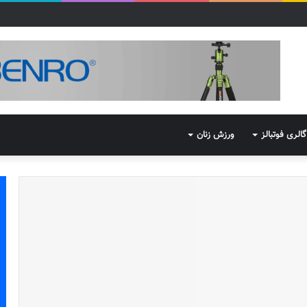
گالری فوتبالز
ورزش زنان