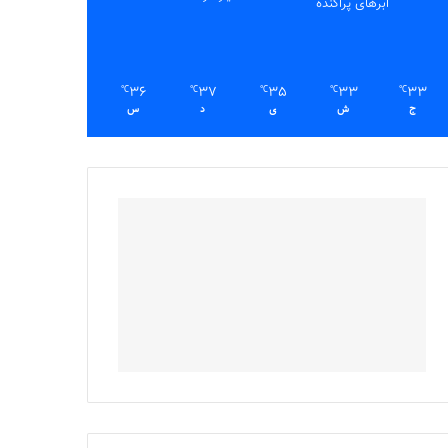
ابرهای پراکنده
36
37
35
33
33
℃
℃
℃
℃
℃
ج
ش
ی
د
س