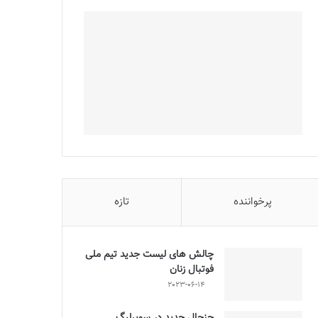
پرخواننده
تازه
چالش هاى ليست جدید تيم ملى
فوتبال زنان
2023-06-14
جنجال جدید در سوپرلیگ