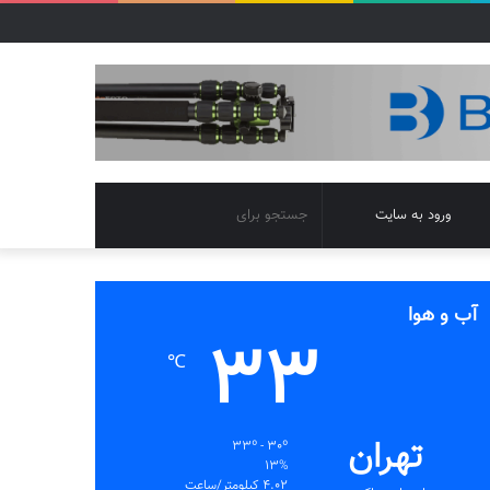
تغییر
جستجو
ورود به سایت
پوسته
برای
آب و هوا
33
℃
تهران
33º - 30º
13%
4.02 کیلومتر/ساعت