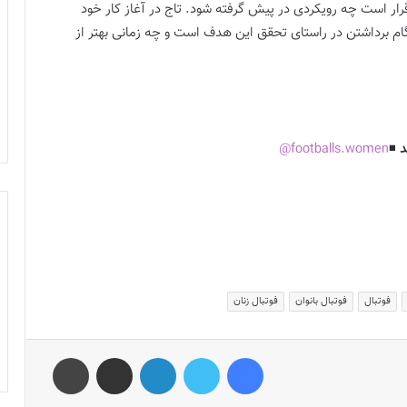
رار است چه رویکردی در پیش گرفته شود. تاج در آغاز کار خود
ام برداشتن در راستای تحقق این هدف است و چه زمانی بهتر از
د
◾️
footballs.women@
فوتبال
فوتبال بانوان
فوتبال زنان
فیس بوک
توییتر
لینکدین
اشتراک گذاری از طریق ایمیل
چاپ