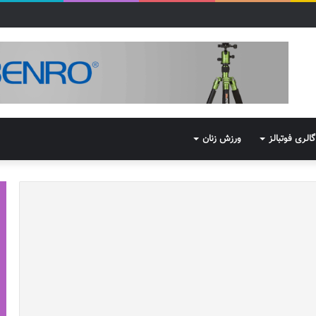
گالری فوتبالز
ورزش زنان