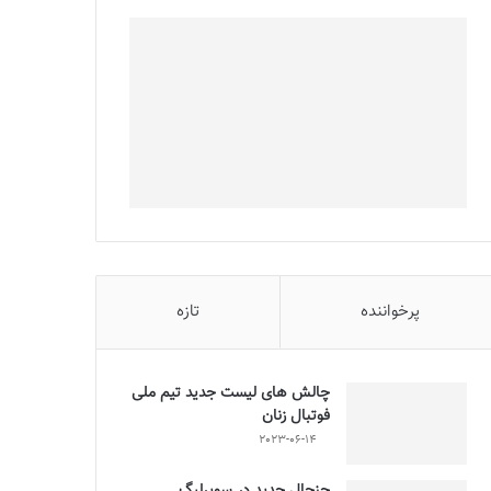
پرخواننده
تازه
چالش هاى ليست جدید تيم ملى
فوتبال زنان
2023-06-14
جنجال جدید در سوپرلیگ