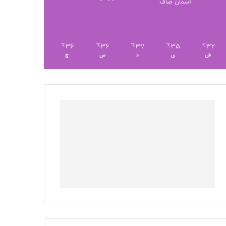
آسمان صاف
36
36
37
35
32
℃
℃
℃
℃
℃
ش
ی
د
س
چ