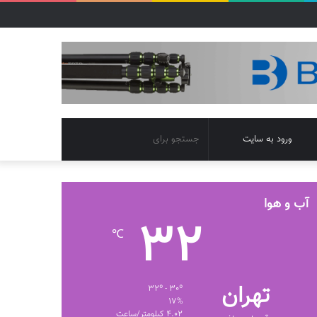
تغییر
جستجو
ورود به سایت
پوسته
برای
آب و هوا
32
℃
تهران
32º - 30º
17%
4.02 کیلومتر/ساعت