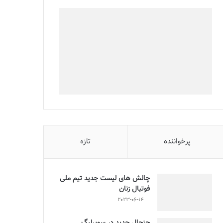
پرخواننده
تازه
چالش هاى ليست جدید تيم ملى
فوتبال زنان
2023-06-14
جنجال جدید در سوپرلیگ