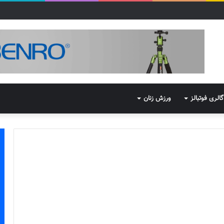
گالری فوتبالز
ورزش زنان