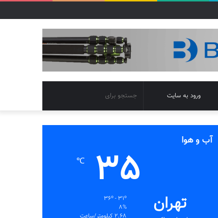
تغییر
جستجو
ورود به سایت
پوسته
برای
آب و هوا
35
℃
تهران
36º - 31º
8%
2.68 کیلومتر/ساعت