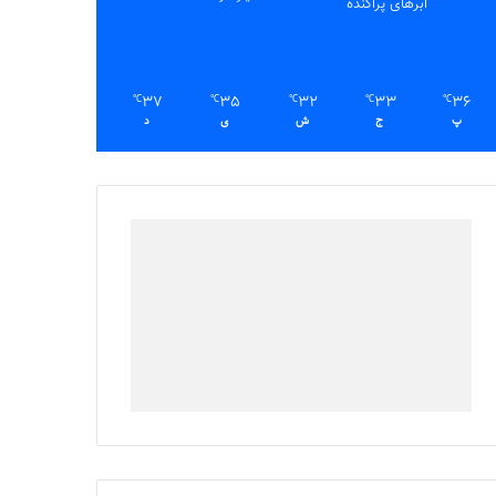
ابرهای پراکنده
37
35
32
33
36
℃
℃
℃
℃
℃
پ
ج
ش
ی
د