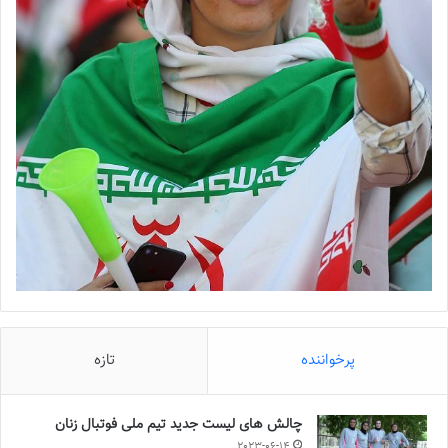
پرخواننده
تازه
چالش هاى ليست جدید تيم ملى فوتبال زنان
2023-06-14