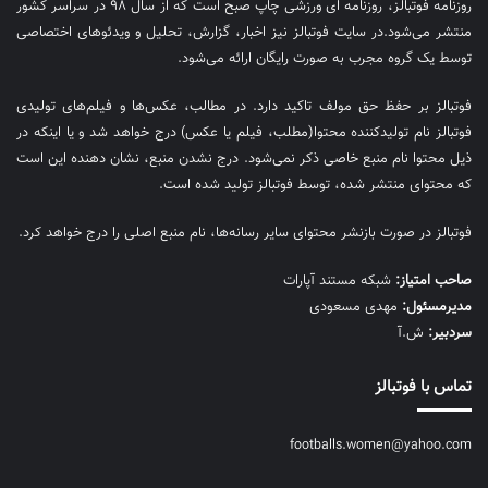
روزنامه فوتبالز، روزنامه ای ورزشی چاپ صبح است که از سال ۹۸ در سراسر کشور
منتشر می‌شود.در سایت فوتبالز نیز اخبار، گزارش، تحلیل و ویدئوهای اختصاصی
توسط یک گروه مجرب به صورت رایگان ارائه می‌شود.
فوتبالز بر حفظ حق مولف تاکید دارد. در مطالب، عکس‌ها و فیلم‌های تولیدی
فوتبالز نام تولیدکننده محتوا(مطلب، فیلم یا عکس) درج خواهد شد و یا اینکه در
ذیل محتوا نام منبع خاصی ذکر نمی‌‎شود. درج نشدن منبع، نشان دهنده این است
که محتوای منتشر شده، توسط فوتبالز تولید شده است.
فوتبالز در صورت بازنشر محتوای سایر رسانه‌ها، نام منبع اصلی را درج خواهد کرد.
صاحب امتیاز:
شبکه مستند آپارات
مديرمسئول:
مهدی مسعودی
سردبیر:
ش.آ
تماس با فوتبالز
footballs.women@yahoo.com