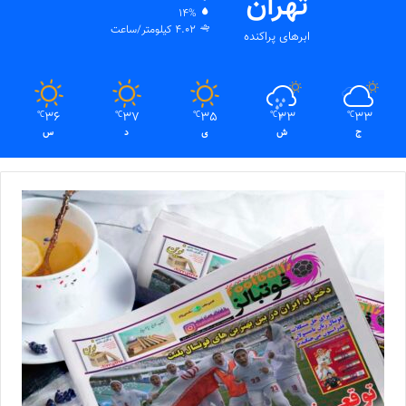
تهران
14%
4.02 کیلومتر/ساعت
ابرهای پراکنده
36
37
35
33
33
℃
℃
℃
℃
℃
ج
ش
ی
د
س