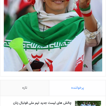
پرخواننده
تازه
چالش هاى ليست جدید تيم ملى فوتبال زنان