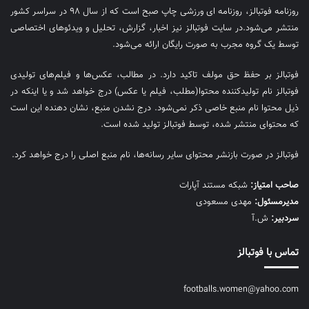
روزنامه فوتبالز، روزنامه ای ورزشی چاپ صبح است که از سال ۹۸ در سراسر کشور
منتشر می‌شود.در سایت فوتبالز نیز اخبار، گزارش، تحلیل و ویدئوهای اختصاصی
توسط یک گروه مجرب به صورت رایگان ارائه می‌شود.
فوتبالز بر حفظ حق مولف تاکید دارد. در مطالب، عکس‌ها و فیلم‌های تولیدی
فوتبالز نام تولیدکننده محتوا(مطلب، فیلم یا عکس) درج خواهد شد و یا اینکه در
ذیل محتوا نام منبع خاصی ذکر نمی‌‎شود. درج نشدن منبع، نشان دهنده این است
که محتوای منتشر شده، توسط فوتبالز تولید شده است.
فوتبالز در صورت بازنشر محتوای سایر رسانه‌ها، نام منبع اصلی را درج خواهد کرد.
صاحب امتیاز:
شبکه مستند آپارات
مديرمسئول:
مهدی مسعودی
سردبیر:
ش.آ
تماس با فوتبالز
footballs.women@yahoo.com