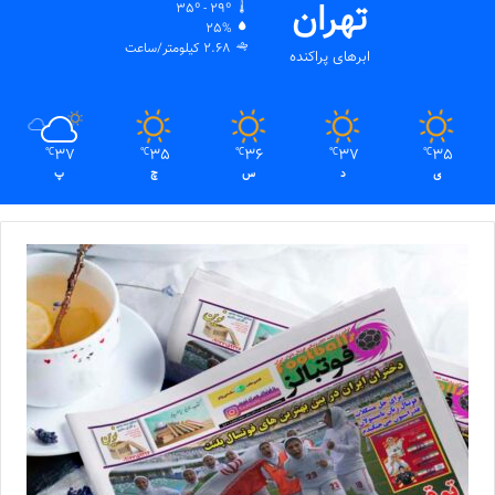
تهران
35º - 29º
25%
2.68 کیلومتر/ساعت
ابرهای پراکنده
37
35
36
37
35
℃
℃
℃
℃
℃
ی
د
س
چ
پ