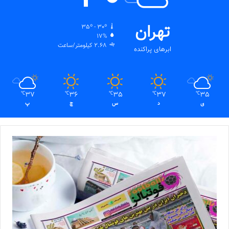
تهران
35º - 30º
17%
2.68 کیلومتر/ساعت
ابرهای پراکنده
37
36
35
37
35
℃
℃
℃
℃
℃
ی
د
س
چ
پ