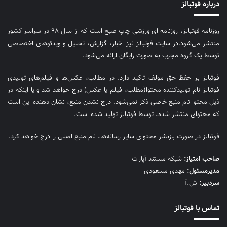
درباره فوتبالز
روزنامه فوتبالز، روزنامه ای ورزشی چاپ صبح است که از سال ۹۸ در سراسر کشور
منتشر می‌شود.در سایت فوتبالز نیز اخبار، گزارش، تحلیل و ویدئوهای اختصاصی
توسط یک گروه مجرب به صورت رایگان ارائه می‌شود.
فوتبالز بر حفظ حق مولف تاکید دارد. در مطالب، عکس‌ها و فیلم‌های تولیدی
فوتبالز نام تولیدکننده محتوا(مطلب، فیلم یا عکس) درج خواهد شد و یا اینکه در
ذیل محتوا نام منبع خاصی ذکر نمی‌‎شود. درج نشدن منبع، نشان دهنده این است
که محتوای منتشر شده، توسط فوتبالز تولید شده است.
فوتبالز در صورت بازنشر محتوای سایر رسانه‌ها، نام منبع اصلی را درج خواهد کرد.
صاحب امتیاز:
شبکه مستند آپارات
مديرمسئول:
مهدی مسعودی
سردبیر:
ش.آ
تماس با فوتبالز