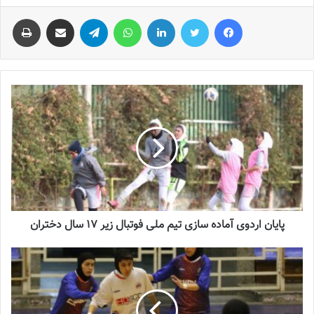
فیس بوک
توییتر
لینکدین
واتس آپ
تلگرام
اشتراک گذاری از طریق ایمیل
چاپ
پایان اردوی آماده سازی تیم ملی فوتبال زیر 17 سال دختران