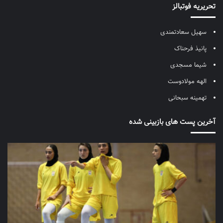
تحریریه فوتبالز
سهیل سعادتمندی
پانیذ فرحناک
شیما مسجدی
الهه مولادوست
تهمینه سبحانی
آخرین پست های بازبینی شده