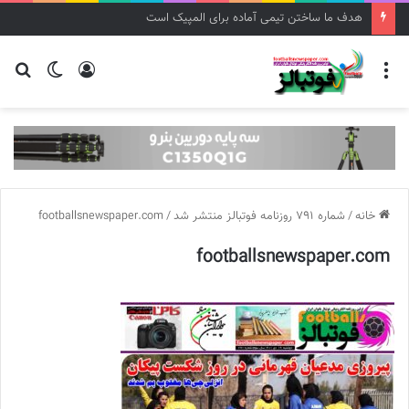
برگزاری اردوی تیم ملی فوتبال دختران نوجوان
منو
ورود
تغییر
جس
پوسته
برا
خانه
/
شماره 791 روزنامه فوتبالز منتشر شد
/
footballsnewspaper.com
footballsnewspaper.com