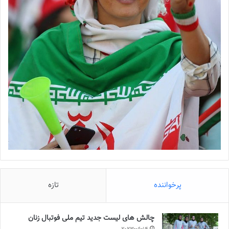
پرخواننده
تازه
چالش هاى ليست جدید تيم ملى فوتبال زنان