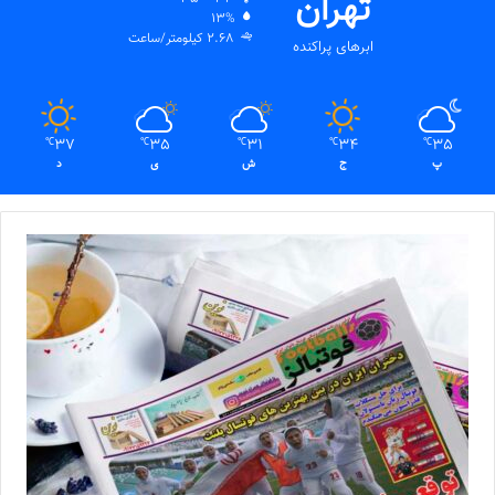
تهران
13%
2.68 کیلومتر/ساعت
ابرهای پراکنده
37
35
31
34
35
℃
℃
℃
℃
℃
پ
ج
ش
ی
د