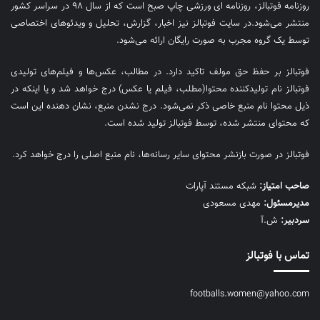
روزنامه فوتبالز، روزنامه ای ورزشی چاپ صبح است که از سال ۹۸ در سراسر کشور
منتشر می‌شود.در سایت فوتبالز نیز اخبار، گزارش، تحلیل و ویدئوهای اختصاصی
توسط یک گروه مجرب به صورت رایگان ارائه می‌شود.
فوتبالز بر حفظ حق مولف تاکید دارد. در مطالب، عکس‌ها و فیلم‌های تولیدی
فوتبالز نام تولیدکننده محتوا(مطلب، فیلم یا عکس) درج خواهد شد و یا اینکه در
ذیل محتوا نام منبع خاصی ذکر نمی‌‎شود. درج نشدن منبع، نشان دهنده این است
که محتوای منتشر شده، توسط فوتبالز تولید شده است.
فوتبالز در صورت بازنشر محتوای سایر رسانه‌ها، نام منبع اصلی را درج خواهد کرد.
صاحب امتیاز:
شبکه مستند آپارات
مديرمسئول:
مهدی مسعودی
سردبیر:
ش.آ
تماس با فوتبالز
footballs.women@yahoo.com