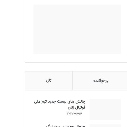
پرخواننده
تازه
چالش هاى ليست جدید تيم ملى
فوتبال زنان
2023-06-14
جنجال جدید در سوپرلیگ