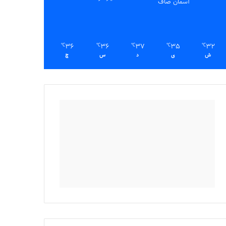
آسمان صاف
36
36
37
35
32
℃
℃
℃
℃
℃
ش
ی
د
س
چ