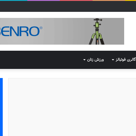
گالری فوتبالز
ورزش زنان