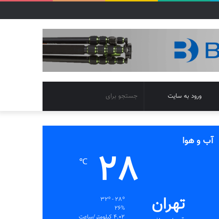
تغییر
جستجو
ورود به سایت
پوسته
برای
آب و هوا
28
℃
تهران
32º - 28º
26%
4.02 کیلومتر/ساعت