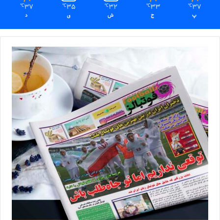
37
35
32
33
37
℃
℃
℃
℃
℃
پ
ج
ش
ی
د