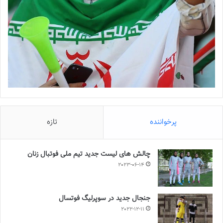
پرخواننده
تازه
چالش هاى ليست جدید تيم ملى فوتبال زنان
2023-06-14
جنجال جدید در سوپرلیگ فوتسال
2022-12-11