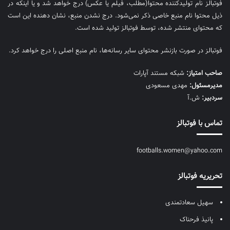
فوتبالز نام تولیدکننده محتوا(مطلب، فیلم یا عکس) درج خواهد شد و یا اینکه در
ذیل محتوا نام منبع خاصی ذکر نمی‌‎شود. درج نشدن منبع، نشان دهنده این است
که محتوای منتشر شده، توسط فوتبالز تولید شده است.
فوتبالز در صورت بازنشر محتوای سایر رسانه‌ها، نام منبع اصلی را درج خواهد کرد.
صاحب امتیاز:
شبکه مستند آپارات
مديرمسئول:
مهدی مسعودی
سردبیر:
ش.آ
تماس با فوتبالز
footballs.women@yahoo.com
تحریریه فوتبالز
سهیل سعادتمندی
پانیذ فرحناک