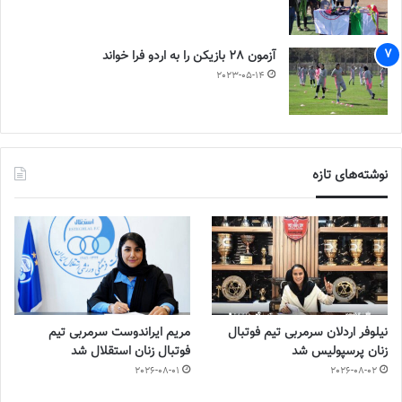
آزمون 28 بازیکن را به اردو فرا خواند
2023-05-14
نوشته‌های تازه
نیلوفر اردلان سرمربی تیم فوتبال
مریم ایراندوست سرمربی تیم
زنان پرسپولیس شد
فوتبال زنان استقلال شد
2026-08-01
2026-08-02