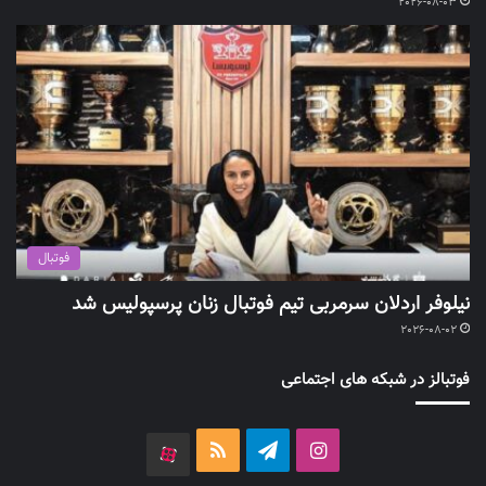
2026-08-03
فوتبال
نیلوفر اردلان سرمربی تیم فوتبال زنان پرسپولیس شد
2026-08-02
فوتبالز در شبکه های اجتماعی
اینستاگرام
تلگرام
خوراک
آپارات