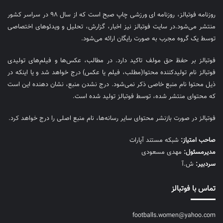
روزنامه فوتبالز، روزنامه ای ورزشی چاپ صبح است که از سال ۹۸ در سراسر کشور
منتشر می‌شود.در سایت فوتبالز نیز اخبار، گزارش، تحلیل و ویدئوهای اختصاصی
توسط یک گروه مجرب به صورت رایگان ارائه می‌شود.
فوتبالز بر حفظ حق مولف تاکید دارد. در مطالب، عکس‌ها و فیلم‌های تولیدی
فوتبالز نام تولیدکننده محتوا(مطلب، فیلم یا عکس) درج خواهد شد و یا اینکه در
ذیل محتوا نام منبع خاصی ذکر نمی‌‎شود. درج نشدن منبع، نشان دهنده این است
که محتوای منتشر شده، توسط فوتبالز تولید شده است.
فوتبالز در صورت بازنشر محتوای سایر رسانه‌ها، نام منبع اصلی را درج خواهد کرد.
صاحب امتیاز:
شبکه مستند آپارات
مديرمسئول:
مهدی مسعودی
سردبیر:
ش.آ
تماس با فوتبالز
footballs.women@yahoo.com