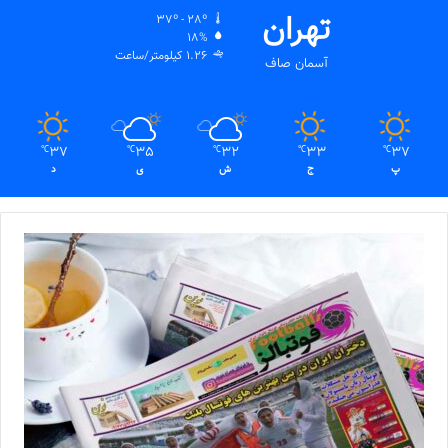
تهران
37º - 28º
18%
1.26 کیلومتر/ساعت
آسمان صاف
37
35
32
33
37
℃
℃
℃
℃
℃
پ
ج
ش
ی
د