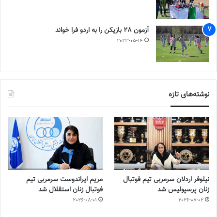
آزمون 28 بازیکن را به اردو فرا خواند
2023-05-14
نوشته‌های تازه
نیلوفر اردلان سرمربی تیم فوتبال
مریم ایراندوست سرمربی تیم
زنان پرسپولیس شد
فوتبال زنان استقلال شد
2026-08-01
2026-08-02