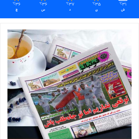
36
36
37
35
31
℃
℃
℃
℃
℃
ش
ی
د
س
چ