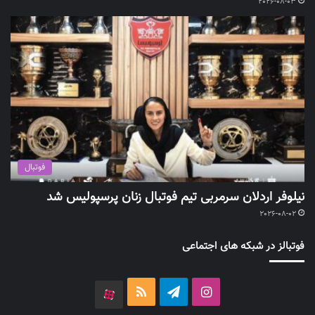
2026-08-03
فوتبال
نیلوفر اردلان سرمربی تیم فوتبال زنان پرسپولیس شد
2026-08-02
فوتبالز در شبکه های اجتماعی
اینستاگرام
تلگرام
خوراک
آپارات