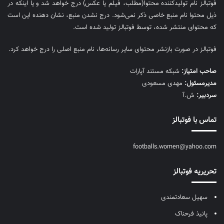
فوتبالز نام تولیدکننده محتوا(مطلب، فیلم یا عکس) درج خواهد شد و یا اینکه در
ذیل محتوا نام منبع خاصی ذکر نمی‌‎شود. درج نشدن منبع، نشان دهنده این است
که محتوای منتشر شده، توسط فوتبالز تولید شده است.
فوتبالز در صورت بازنشر محتوای سایر رسانه‌ها، نام منبع اصلی را درج خواهد کرد.
صاحب امتیاز:
شبکه مستند آپارات
مديرمسئول:
مهدی مسعودی
سردبیر:
ش.آ
تماس با فوتبالز
footballs.women@yahoo.com
تحریریه فوتبالز
سهیل سعادتمندی
پانیذ فرحناک