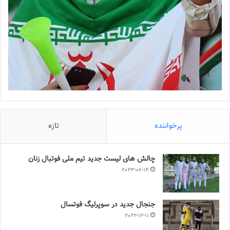
پرخواننده
تازه
چالش هاى ليست جدید تيم ملى فوتبال زنان
2023-06-14
جنجال جدید در سوپرلیگ فوتسال
2022-12-11