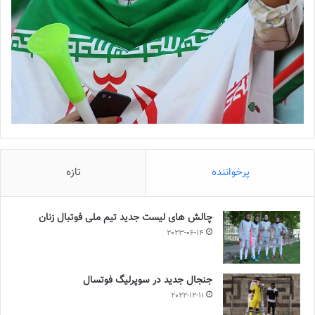
پرخواننده
تازه
چالش هاى ليست جدید تيم ملى فوتبال زنان
2023-06-14
جنجال جدید در سوپرلیگ فوتسال
2022-12-11