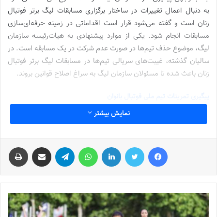
به دنبال اعمال تغییرات در ساختار برگزاری مسابقات لیگ برتر فوتبال
زنان است و گفته می‌شود قرار است اقداماتی در زمینه حرفه‌ای‌سازی
مسابقات انجام شود. یکی از موارد پیشنهادی به هیات‌رئیسه سازمان
لیگ، موضوع حذف تیم‌ها در صورت عدم شرکت در یک مسابقه است. در
سالیان گذشته، غیبت‌های سریالی تیم‌ها در مسابقات لیگ برتر فوتبال
زنان باعث شده تا مسئولان سازمان لیگ به سراغ اصلاح قوانین بروند.
پیگیری تمرینات تیم ملی فوتبال بانوان
تمرینات تیم ملی فوتبال بانوان در دو نوبت صبح و بعدازظهر زیر نظر
نمایش بیشتر
مریم آزمون در مرکز ملی فوتبال در حال برگزاری است.
فولاد به دنبال تشکیل تیم فوتبال زنان
فیس بوک
توییتر
لینکدین
واتس آپ
تلگرام
اشتراک گذاری از طریق ایمیل
چاپ
درحالی که حدود یک سال است، کنفدراسیون فوتبال آسیا از اهمیت
تیم‌داری باشگاه‌ها در بخش زنان خبر داده است، حالا به نظر می‌رسد
باشگاه‌های بزرگ فوتبال ایران به دنبال ورود به بخش زنان هستند.
/
شماره 887 روزنامه فوتبالز منتشر شد
آخرین اخبار فوتبال زنان و فوتسال زنان را در سایت روزنامه فوتبالز