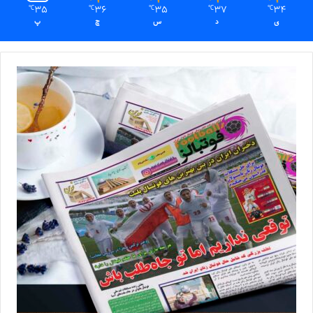
35
36
35
37
34
℃
℃
℃
℃
℃
ی
د
س
چ
پ