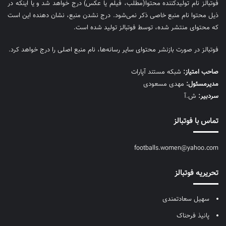
فوتبالز نام تولیدکننده محتوا(مطلب، فیلم یا عکس) درج خواهد شد و یا اینکه در
ذیل محتوا نام منبع خاصی ذکر نمی‌‎شود. درج نشدن منبع، نشان دهنده این است
که محتوای منتشر شده، توسط فوتبالز تولید شده است.
فوتبالز در صورت بازنشر محتوای سایر رسانه‌ها، نام منبع اصلی را درج خواهد کرد.
صاحب امتیاز:
شبکه مستند آپارات
مديرمسئول:
مهدی مسعودی
سردبیر:
ش.آ
تماس با فوتبالز
footballs.women@yahoo.com
تحریریه فوتبالز
سهیل سعادتمندی
پانیذ فرحناک