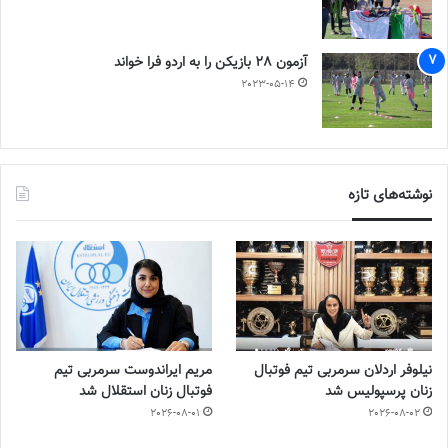
آزمون 28 بازیکن را به اردو فرا خواند
2023-05-14
نوشته‌های تازه
نیلوفر اردلان سرمربی تیم فوتبال
مریم ایراندوست سرمربی تیم
زنان پرسپولیس شد
فوتبال زنان استقلال شد
2026-08-01
2026-08-02