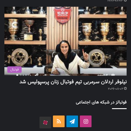
2026-08-03
فوتبال
نیلوفر اردلان سرمربی تیم فوتبال زنان پرسپولیس شد
2026-08-02
فوتبالز در شبکه های اجتماعی
اینستاگرام
تلگرام
خوراک
آپارات