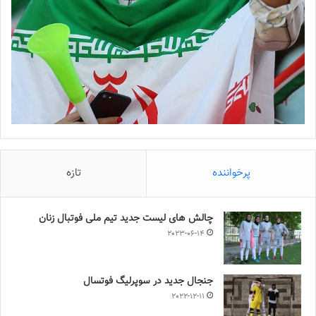
پرخواننده
تازه
چالش هاى ليست جدید تيم ملى فوتبال زنان
2023-06-14
جنجال جدید در سوپرلیگ فوتسال
2022-12-11