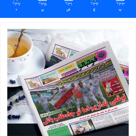
37
35
31
34
33
℃
℃
℃
℃
℃
پ
ج
ش
ی
د