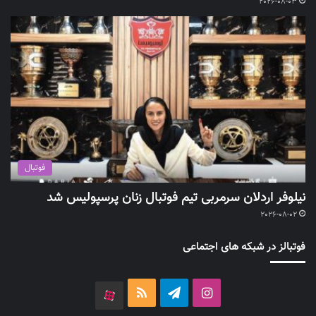
2026-08-03
فوتبال
نیلوفر اردلان سرمربی تیم فوتبال زنان پرسپولیس شد
2026-08-02
فوتبالز در شبکه های اجتماعی
اینستاگرام
تلگرام
خوراک
آپارات