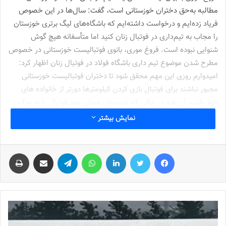
مطالبه به‌حق دختران خوزستانی است، گفت: سال‌ها در این خصوص
فریاد زده‌ایم و درخواست داشته‌ایم که باشگاه‌های لیگ برتری خوزستان
را مجاب به تیم‌داری در فوتبال زنان کنید اما متأسفانه هیچ گوش
شنوایی نبوده است. فروغ موری، بانوی فوتبالیست خوزستانی در خصوص
مطرح شدن موضوع تیم داری باشگاه فولاد در فوتبال زنان اظهار کرد:
امیدوارم روزی این مهم محقق شود تا دختران فوتبالیست خوزستانی
مجبور نباشند برای فوتبال بازی کردن کیلومترها دورتر از خانواده های
خود باشند آن هم در حالی که خوزستان عنوان مهد فوتبال را به یدک
می کشد و می توانند در استان فوتبال خیز خود بازی کنند.
نمایش بیشتر
بانوان جوانان ایران عازم ویتنام شدند
فیس بوک
توییتر
لینکدین
واتس آپ
تلگرام
اشتراک گذاری از طریق ایمیل
چاپ
نوشته های مشابه
شماره 772 روزنامه فوتبالز منتشر شد
2022-12-16