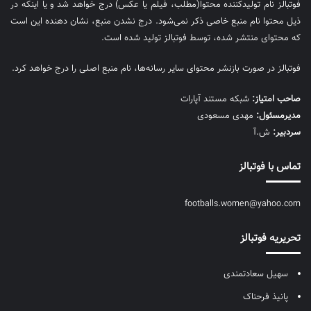
فوتبالز نام تولیدکننده محتوا(مطلب، فیلم یا عکس) درج خواهد شد و یا اینکه در
ذیل محتوا نام منبع خاصی ذکر نمی‌‎شود. درج نشدن منبع، نشان دهنده این است
که محتوای منتشر شده، توسط فوتبالز تولید شده است.
فوتبالز در صورت بازنشر محتوای سایر رسانه‌ها، نام منبع اصلی را درج خواهد کرد.
صاحب امتیاز:
شبکه مستند آپارات
مديرمسئول:
مهدی مسعودی
سردبیر:
ش.آ
تماس با فوتبالز
footballs.women@yahoo.com
تحریریه فوتبالز
سهیل سعادتمندی
پانیذ فرحناک