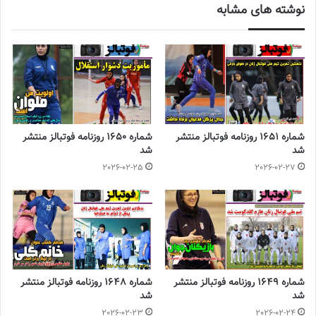
نوشته های مشابه
قرعه کشی مرحله دوم رقابت های لیگ دسته دوم فوتسال کشور در
سازمان لیگ فوتسال ایران برگزار شد که تیم
فوتسال بانوان
پرسپولیس
پلدختر در گروه دوم این رقابت ها باید برای صعود به دسته اول به مصاف
حریفان خود برود.
شماره 891 روزنامه فوتبالز منتشر شد
شماره 1651 روزنامه فوتبالز منتشر
شماره 1650 روزنامه فوتبالز منتشر
◾️
با فوتبالز همراه شوید
◾️
فوتبالز را در اینستاگرام دنبال
شد
شد
کنید
◾️
footballs.women@
2026-02-25
2026-02-27
برچسب ها
روزنامه فوتبالز
فوتبال بانوان
فوتبال زنان
فوتسال بانوان
فوتسال زنان
شماره 1649 روزنامه فوتبالز منتشر
شماره 1648 روزنامه فوتبالز منتشر
شد
شد
2026-02-23
2026-02-24