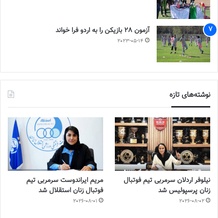
آزمون 28 بازیکن را به اردو فرا خواند
2023-05-14
نوشته‌های تازه
نیلوفر اردلان سرمربی تیم فوتبال
مریم ایراندوست سرمربی تیم
زنان پرسپولیس شد
فوتبال زنان استقلال شد
2026-08-01
2026-08-02