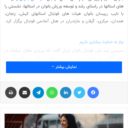
های استانها در راستای رشد و توسعه ورزش بانوان در استانها، نشستی را
با نایب رییسان بانوان هیات های فوتبال استانهای کیش، زنجان،
همدان، مرکزی، گیلان و مازندران در هتل آمادمی فوتبال برگزار کرد.
شماره 897 روزنامه فوتبالز منتشر شد
نیاز به حمایت بیشتری داریم
سرمربی تیم ملی فوتبال بانوان ایران گفت که پیروزی مقابل میانمار در
شهر یانگون این کشور، سهم زیادی در صعود ۶ پله‌ای تیم کشورمان در
رنکینگ جهانی داشته است.
نمایش بیشتر
وی افزود: فوتبال ایران در بخش بانوان در حال رشد است و بازیکنانی که
فیس بوک
توییتر
لینکدین
واتس آپ
تلگرام
اشتراک گذاری از طریق ایمیل
چاپ
اسم‌شان را خط‌شکن گذاشتم با تمام توان مشغول تلاش هستند. برای
اعتلای نام و پرچم وطن، حد و مرزی نمی‌شناسیم و با تمام توان رو به
جلو حرکت می‌کنیم تا تمام دنیا به فوتبال ایران احترام بگذارد. فقط در
این مسیر نیاز به حمایت بیشتری داریم و از همه عزیزانی که می‌توانند به
نوعی تأثیرگذار باشند، تقاضای تعامل و مساعدت داریم. اگر دختران با
امکانات بهتری برای مسابقات رسمی آماده شوند، قطعاً درصد موفقیت