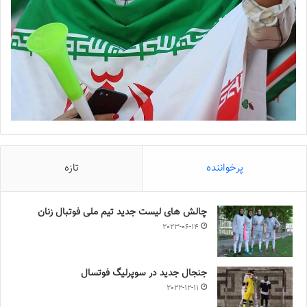
پرخواننده
تازه
چالش هاى ليست جدید تيم ملى فوتبال زنان
2023-06-14
جنجال جدید در سوپرلیگ فوتسال
2022-12-11