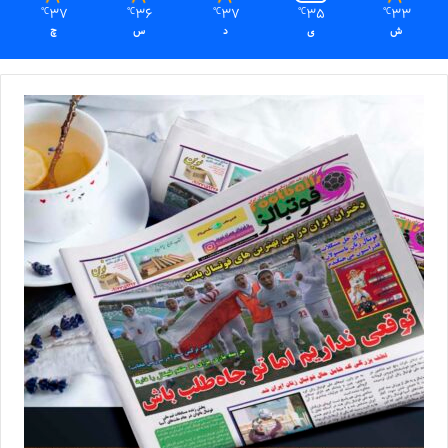
37
36
37
35
33
℃
℃
℃
℃
℃
ش
ی
د
س
چ