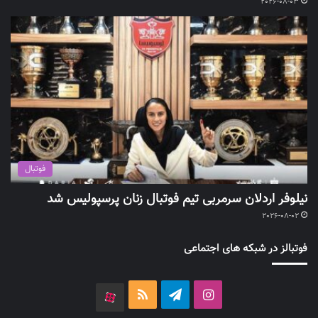
2026-08-03
فوتبال
نیلوفر اردلان سرمربی تیم فوتبال زنان پرسپولیس شد
2026-08-02
فوتبالز در شبکه های اجتماعی
اینستاگرام
تلگرام
خوراک
آپارات