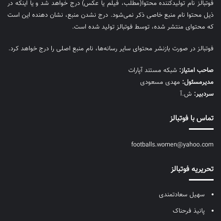
فوتبالز نام تولیدکننده محتوا(مطلب، فیلم یا عکس) درج خواهد شد و یا اینکه در
ذیل محتوا نام منبع خاصی ذکر نمی‌‎شود. درج نشدن منبع، نشان دهنده این است
که محتوای منتشر شده، توسط فوتبالز تولید شده است.
فوتبالز در صورت بازنشر محتوای سایر رسانه‌ها، نام منبع اصلی را درج خواهد کرد.
صاحب امتیاز:
شبکه مستند آپارات
مديرمسئول:
مهدی مسعودی
سردبیر:
ش.آ
تماس با فوتبالز
footballs.women@yahoo.com
تحریریه فوتبالز
سهیل سعادتمندی
پانیذ فرحناک