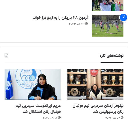
آزمون 28 بازیکن را به اردو فرا خواند
2023-05-14
نوشته‌های تازه
نیلوفر اردلان سرمربی تیم فوتبال
مریم ایراندوست سرمربی تیم
زنان پرسپولیس شد
فوتبال زنان استقلال شد
2026-08-01
2026-08-02