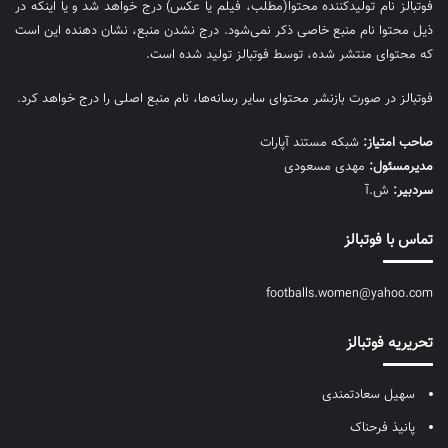
فوتبالز نام تولیدکننده محتوا(مطلب، فیلم یا عکس) درج خواهد شد و یا اینکه در
ذیل محتوا نام منبع خاصی ذکر نمی‌‎شود. درج نشدن منبع، نشان دهنده این است
که محتوای منتشر شده، توسط فوتبالز تولید شده است.
فوتبالز در صورت بازنشر محتوای سایر رسانه‌ها، نام منبع اصلی را درج خواهد کرد.
صاحب امتیاز:
شبکه مستند آپارات
مديرمسئول:
مهدی مسعودی
سردبیر:
ش.آ
تماس با فوتبالز
footballs.women@yahoo.com
تحریریه فوتبالز
سهیل سعادتمندی
پانیذ فرحناک