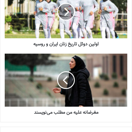
2023-12-25
شماره 900 روزنامه فوتبالز منتشر شد
2023-06-14
اولین دوئل تاریخ زنان ایران و روسیه
شماره 918 روزنامه فوتبالز منتشر شد
2023-07-07
دیدار اول 14 جولای (جمعه 23 تیر) در شهرکازان و بازی دوم 18 جولای
(سه شنبه 27 تیر) در شهر مسکو برگزار می شود. این دو دیدار به منظور
آماده‌سازی تیم ملی برای مرحله دوم رقابتهای انتخابی المپیک که آبان
ماه برگزار خواهد شد، انجام می شود.
مغرضانه علیه من مطلب می‌نویسند
برگزاری اردوی آماده سازی تیم ملی فوتبال نوجوانان