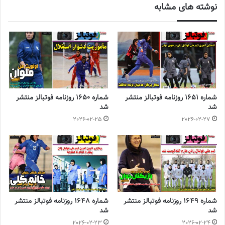
نوشته های مشابه
اولین اردوی آماده سازی تیم ملی فوتبال دختران زیر 17 سال بعد از
صعود به مرحله دوم رقابتهای قهرمانی زیر 17 سال آسیا از روز پنجشنبه
اول تیرماه به میزبانی هیات فوتبال استان البرز آغاز می شود.
◾️
با فوتبالز همراه شوید
◾️فوتبالز را در اینستاگرام دنبال کنید
footballs.women@
◾️
شماره 1651 روزنامه فوتبالز منتشر
شماره 1650 روزنامه فوتبالز منتشر
برچسب ها
روزنامه فوتبالز
شد
شد
2026-02-25
2026-02-27
شماره 1649 روزنامه فوتبالز منتشر
شماره 1648 روزنامه فوتبالز منتشر
شد
شد
2026-02-23
2026-02-24