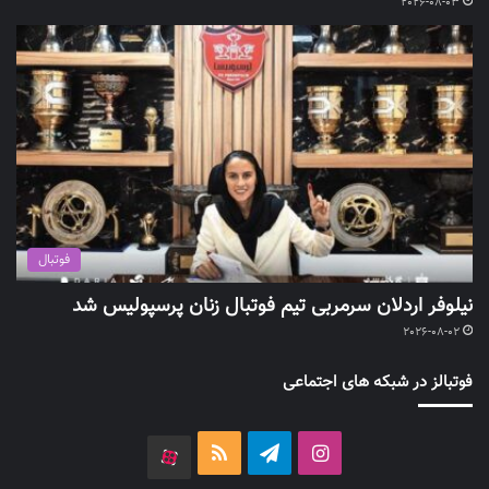
2026-08-03
فوتبال
نیلوفر اردلان سرمربی تیم فوتبال زنان پرسپولیس شد
2026-08-02
فوتبالز در شبکه های اجتماعی
اینستاگرام
تلگرام
خوراک
آپارات