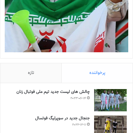
پرخواننده
تازه
چالش هاى ليست جدید تيم ملى فوتبال زنان
2023-06-14
جنجال جدید در سوپرلیگ فوتسال
2022-12-11