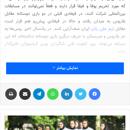
که مورد تحریم یوفا و فیفا قرار دارند و فعلاً نمی‌توانند در مسابقات
بین‌المللی شرکت کنند، در فیفادی قبلی در دو بازی دوستانه مقابل
بلاروس به میدان رفتند و حالا در فیفادی پیش‌رو هم قرار است
مقابل
تیم ملی زنان
ایران صف‌آرایی کنند. در یک‌سال اخیر روس‌ها به
جز بلاروس و صربستان با حریف دیگری بازی دوستانه نداشته‌اند که این
مسئله می‌تواند روی کیفیت فنی شاگردان یوری کراسنوژان تاثیرگذار
باشد.
شماره 903 روزنامه فوتبالز منتشر شد
زمان بازی‌ های دوستانه تیم ملی فوتبال بانوان مشخص شد
نمایش بیشتر
نوشته های مشابه
فیس بوک
توییتر
لینکدین
واتس آپ
تلگرام
اشتراک گذاری از طریق ایمیل
چاپ
شماره 772 روزنامه فوتبالز منتشر شد
2022-12-16
شماره 1054 روزنامه فوتبالز منتشر شد