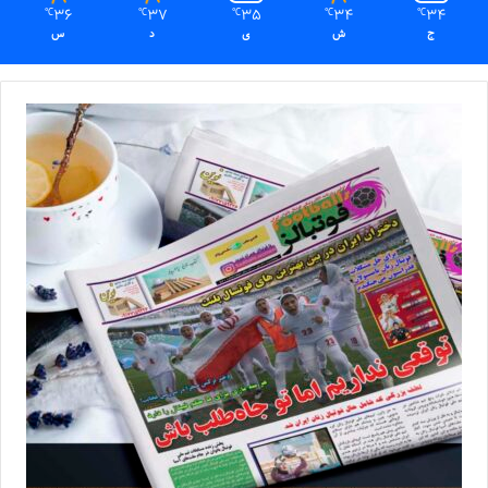
36
37
35
34
34
℃
℃
℃
℃
℃
ج
ش
ی
د
س