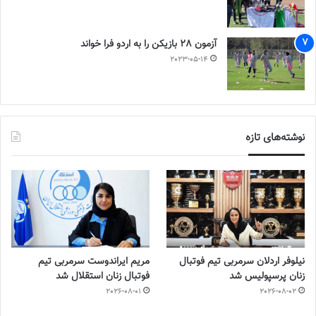
آزمون 28 بازیکن را به اردو فرا خواند
2023-05-14
نوشته‌های تازه
نیلوفر اردلان سرمربی تیم فوتبال
مریم ایراندوست سرمربی تیم
زنان پرسپولیس شد
فوتبال زنان استقلال شد
2026-08-01
2026-08-02