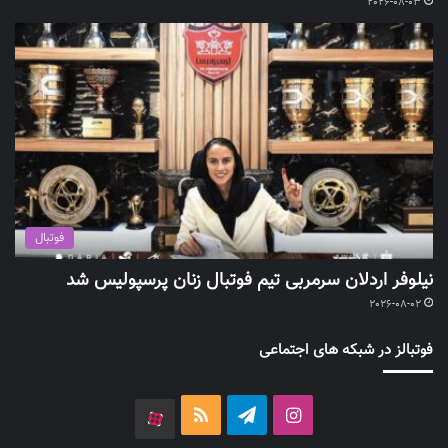
2026-08-03
فوتبال
نیلوفر اردلان سرمربی تیم فوتبال زنان پرسپولیس شد
2026-08-02
فوتبالز در شبکه های اجتماعی
اینستاگرام
تلگرام
خوراک
آپارات