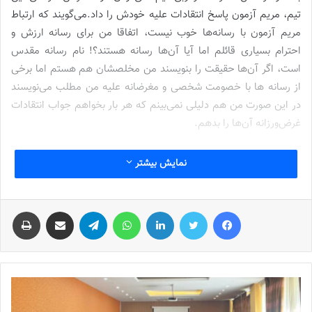
تیم، مریم آزمون پاسخ انتقادات علیه خودش را داد.می‌گویند که ارتباط
مریم آزمون با رسانه‌ها خوب نیست، اتفاقا من برای رسانه ارزش و
احترام بسیاری قائلم اما آیا آن‌ها رسانه هستند؟! نام رسانه مقدس
است، اگر آن‌ها حقیقت را بنویسند من مخلصشان هم هستم اما برخی
از رسانه ها با خصومت شخصی و مغرضانه علیه من مطلب می‌نویسند
در این صورت من هم دلیلی نمی‌بینم که هر بار بخواهم جواب انتقادات
غرض‌ورزانه آن‌ها را بدهم.
به طور مثال من تاکنون سه بار از یک بازیکن برای حضور در اردوی تیم
نمایش بیشتر
ملی دعوت کردم اما این بازیکن رسما اعلام کرده است که قصد حضور در
اردوی ملی را ندارد. این رسانه‌ها می‌نویسند که مریم آزمون این بازیکن
فیس بوک
توییتر
لینکدین
واتس آپ
تلگرام
اشتراک گذاری از طریق ایمیل
چاپ
را به اردو فرا نمی‌خواند. این انتقادات اگر با نگاه شخصی نیست، پس چه
منطقی پشتش دارد؟
شماره 904 روزنامه فوتبالز منتشر شد
نوشته های مشابه
شماره 772 روزنامه فوتبالز منتشر شد