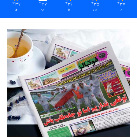
37
37
36
35
37
℃
℃
℃
℃
℃
د
س
چ
پ
ج