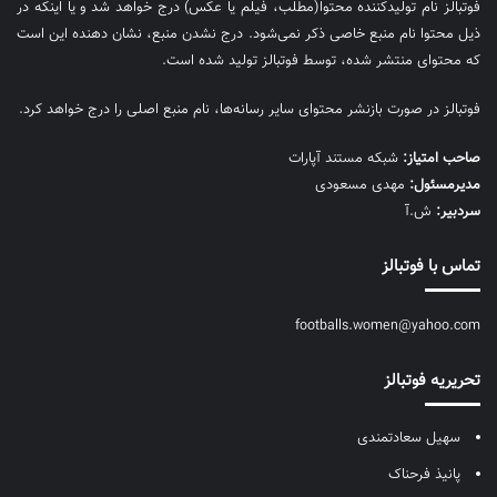
فوتبالز نام تولیدکننده محتوا(مطلب، فیلم یا عکس) درج خواهد شد و یا اینکه در
ذیل محتوا نام منبع خاصی ذکر نمی‌‎شود. درج نشدن منبع، نشان دهنده این است
که محتوای منتشر شده، توسط فوتبالز تولید شده است.
فوتبالز در صورت بازنشر محتوای سایر رسانه‌ها، نام منبع اصلی را درج خواهد کرد.
صاحب امتیاز:
شبکه مستند آپارات
مديرمسئول:
مهدی مسعودی
سردبیر:
ش.آ
تماس با فوتبالز
footballs.women@yahoo.com
تحریریه فوتبالز
سهیل سعادتمندی
پانیذ فرحناک