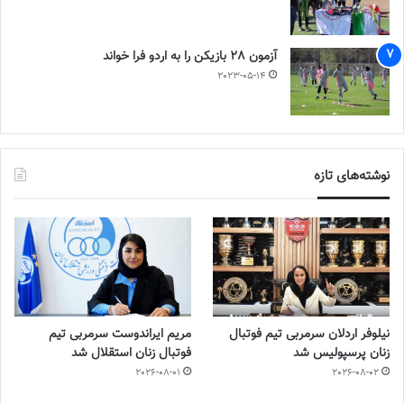
آزمون 28 بازیکن را به اردو فرا خواند
2023-05-14
نوشته‌های تازه
نیلوفر اردلان سرمربی تیم فوتبال
مریم ایراندوست سرمربی تیم
زنان پرسپولیس شد
فوتبال زنان استقلال شد
2026-08-01
2026-08-02