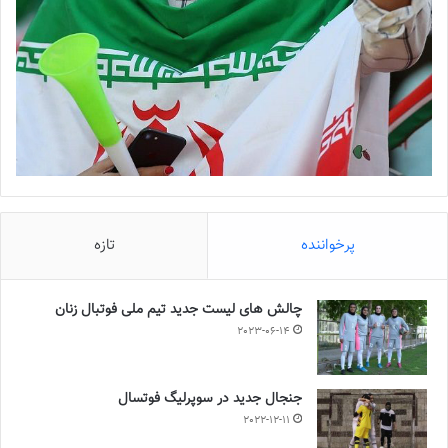
پرخواننده
تازه
چالش هاى ليست جدید تيم ملى فوتبال زنان
2023-06-14
جنجال جدید در سوپرلیگ فوتسال
2022-12-11