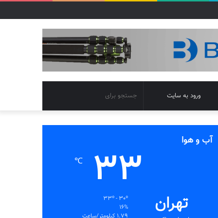
تغییر
جستجو
ورود به سایت
پوسته
برای
آب و هوا
33
℃
تهران
33º - 30º
16%
1.79 کیلومتر/ساعت