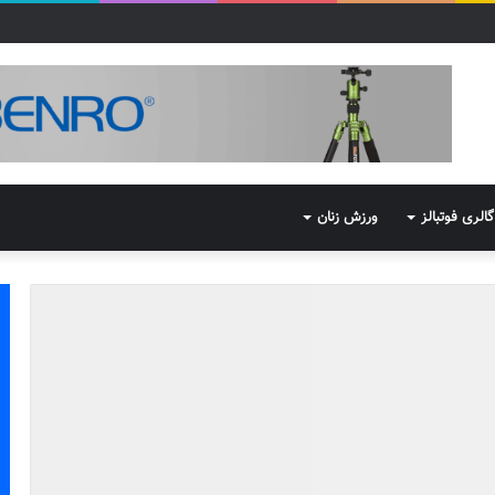
گالری فوتبالز
ورزش زنان