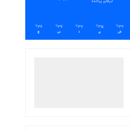
ابرهای پراکنده
36
36
37
35
32
℃
℃
℃
℃
℃
ش
ی
د
س
چ