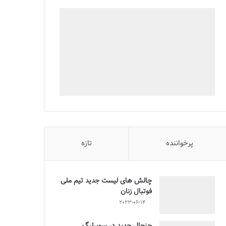
پرخواننده
تازه
چالش هاى ليست جدید تيم ملى
فوتبال زنان
2023-06-14
جنجال جدید در سوپرلیگ