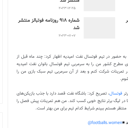
منتشر شد
2023-12-25
ر
شماره 918 روزنامه فوتبالز منتشر
شد
2023-07-07
 به حضور در تیم فوتسال نفت امیدیه اظهار کرد: چند ماه قبل از
ی مطرح کشور من را به سرمربی تیم فوتسال بانوان نفت امیدیه
ر تمرینات شرکت کنم و بعد از آن سرمربی تیم سبک بازی من را
شوم.
رتر
فوتسال
، تصریح کرد: باشگاه نفت قصد دارد با جذب بازیکن‌های
ا در لیگ برتر نتایج خوبی کسب کند. من هم تمرینات پیش فصل را
ه منتظر هستم ببینم شرایط کدام تیم برای من بهتر است.
 ◾️
footballs.women@