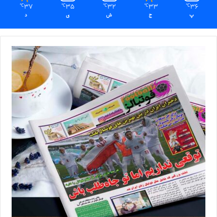
37
35
32
33
36
℃
℃
℃
℃
℃
پ
ج
ش
ی
د