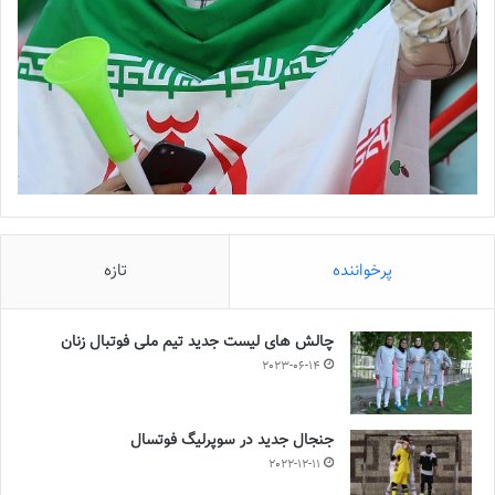
پرخواننده
تازه
چالش هاى ليست جدید تيم ملى فوتبال زنان
2023-06-14
جنجال جدید در سوپرلیگ فوتسال
2022-12-11