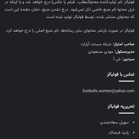
فوتبالز نام تولیدکننده محتوا(مطلب، فیلم یا عکس) درج خواهد شد و یا اینکه در
ذیل محتوا نام منبع خاصی ذکر نمی‌‎شود. درج نشدن منبع، نشان دهنده این است
که محتوای منتشر شده، توسط فوتبالز تولید شده است.
فوتبالز در صورت بازنشر محتوای سایر رسانه‌ها، نام منبع اصلی را درج خواهد کرد.
صاحب امتیاز:
شبکه مستند آپارات
مديرمسئول:
مهدی مسعودی
سردبیر:
ش.آ
تماس با فوتبالز
footballs.women@yahoo.com
تحریریه فوتبالز
سهیل سعادتمندی
پانیذ فرحناک