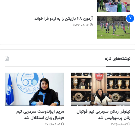
آزمون 28 بازیکن را به اردو فرا خواند
2023-05-14
نوشته‌های تازه
نیلوفر اردلان سرمربی تیم فوتبال
مریم ایراندوست سرمربی تیم
زنان پرسپولیس شد
فوتبال زنان استقلال شد
2026-08-01
2026-08-02