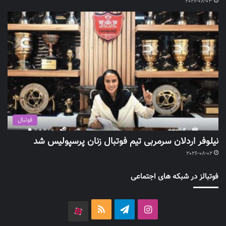
2026-08-03
فوتبال
نیلوفر اردلان سرمربی تیم فوتبال زنان پرسپولیس شد
2026-08-02
فوتبالز در شبکه های اجتماعی
اینستاگرام
تلگرام
خوراک
آپارات