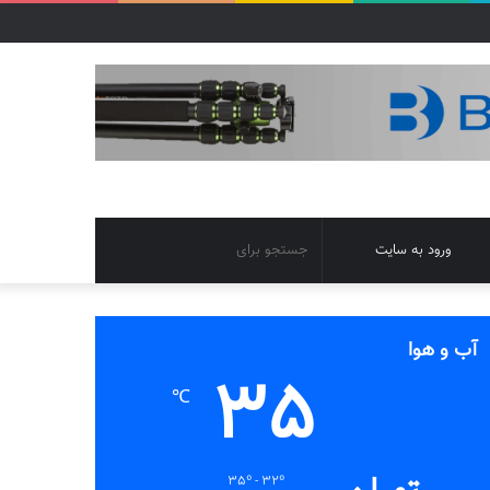
تغییر
جستجو
ورود به سایت
پوسته
برای
آب و هوا
35
℃
35º - 32º