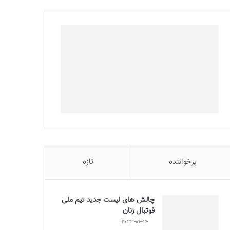
پرخواننده
تازه
چالش هاى ليست جدید تيم ملى
فوتبال زنان
2023-06-14