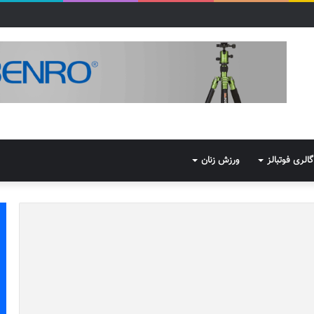
گالری فوتبالز
ورزش زنان