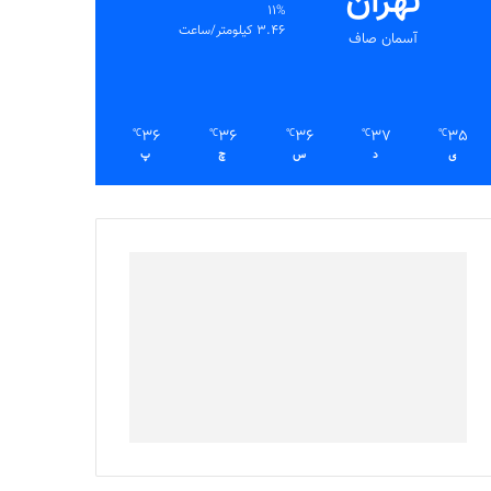
تهران
11%
3.46 کیلومتر/ساعت
آسمان صاف
36
36
36
37
35
℃
℃
℃
℃
℃
ی
د
س
چ
پ