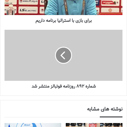
زنان
2023-12-24
برای بازی با استرالیا برنامه داریم
دعوت آزمون از 30 بازیکن به اردوی تیم ملی
2023-03-21
آینده درخشانی در انتظار فوتبال بانوان است
2022-12-10
چهارشنبه 17 خرداد ماه
شماره 892 روزنامه فوتبالز منتشر شد
ایران- لبنان- ساعت 16:00 به وقت محلی
📰 منبع :فدراسیون فوتبال 📸عکس :فدراسیون فوتبال
نوشته های مشابه
این بازی در ورزشگاه ویت تری برگزار شد که ترکیب اولیه ملی پوشان