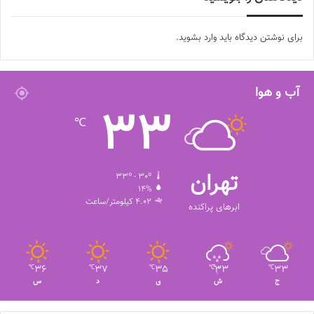
برای نوشتن دیدگاه باید
وارد بشوید
.
آب و هوا
33
℃
تهران
33º - 30º
14%
4.02 کیلومتر/ساعت
ابرهای پراکنده
36
37
35
33
33
℃
℃
℃
℃
℃
ج
ش
ی
د
س