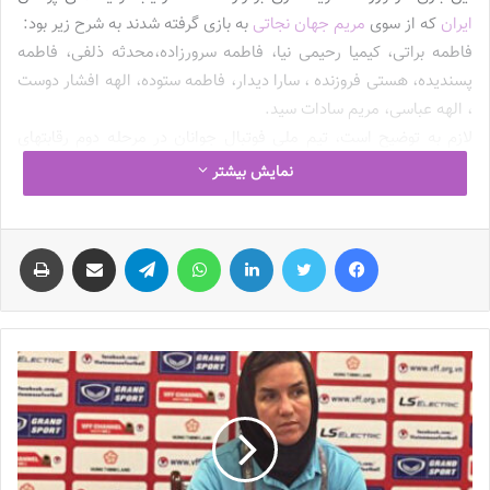
ایران
که از سوی
مریم جهان نجاتی
به بازی گرفته شدند به شرح زیر بود:
فاطمه براتی، کیمیا رحیمی نیا، فاطمه سرورزاده،محدثه ذلفی، فاطمه
پسندیده، هستی فروزنده ، سارا دیدار، فاطمه ستوده، الهه افشار دوست
، الهه عباسی، مریم سادات سید.
لازم به توضیح است، تیم ملی فوتبال جوانان در مرحله دوم رقابتهای
قهرمانی زیر 20 سال دختران در گروه A با تیم های استرالیا، ویتنام و
نمایش بیشتر
لبنان همگروه هستند.
فیس بوک
توییتر
لینکدین
واتس آپ
تلگرام
اشتراک گذاری از طریق ایمیل
چاپ
برنامه بازی باقی مانده تیم ملی جوانان
نوشته های مشابه
چالش هاى ليست جدید تيم ملى فوتبال
زنان
2023-06-14
تازه‌ترین خبرها از درمان ۲ ملی‌پوش فوتبال