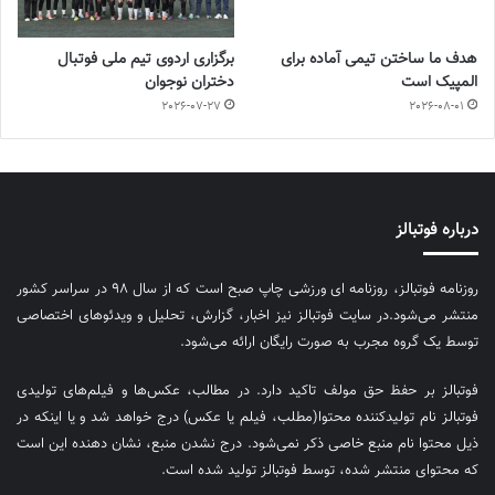
هدف ما ساختن تیمی آماده برای
برگزاری اردوی تیم ملی فوتبال
المپیک است
دختران نوجوان
2026-07-27
2026-08-01
درباره فوتبالز
روزنامه فوتبالز، روزنامه ای ورزشی چاپ صبح است که از سال ۹۸ در سراسر کشور
منتشر می‌شود.در سایت فوتبالز نیز اخبار، گزارش، تحلیل و ویدئوهای اختصاصی
توسط یک گروه مجرب به صورت رایگان ارائه می‌شود.
فوتبالز بر حفظ حق مولف تاکید دارد. در مطالب، عکس‌ها و فیلم‌های تولیدی
فوتبالز نام تولیدکننده محتوا(مطلب، فیلم یا عکس) درج خواهد شد و یا اینکه در
ذیل محتوا نام منبع خاصی ذکر نمی‌‎شود. درج نشدن منبع، نشان دهنده این است
که محتوای منتشر شده، توسط فوتبالز تولید شده است.