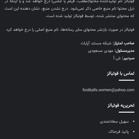
فوتبالز نام تولیدکننده محتوا(مطلب، فیلم یا عکس) درج خواهد شد و یا اینکه در
ذیل محتوا نام منبع خاصی ذکر نمی‌‎شود. درج نشدن منبع، نشان دهنده این است
که محتوای منتشر شده، توسط فوتبالز تولید شده است.
فوتبالز در صورت بازنشر محتوای سایر رسانه‌ها، نام منبع اصلی را درج خواهد کرد.
صاحب امتیاز:
شبکه مستند آپارات
مديرمسئول:
مهدی مسعودی
سردبیر:
ش.آ
تماس با فوتبالز
footballs.women@yahoo.com
تحریریه فوتبالز
سهیل سعادتمندی
پانیذ فرحناک