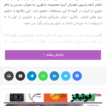
اعلام کنفدراسیون فوتبال آسیا معصومه شکوری به عنوان مدرس و ناظر
داوری از ایران در گروه A این مسابقات حضور دارد. این رقابتها با حضور
تیم های تایلند، مالزی، جزایر ماریانای شمالی و اندونزی از اول تا 10
اردیبهشت به میزبانی تایلند در شهر بوریرام برگزار می شود.
گفتنی است،
تیم ملی فوتبال
زیر 17 سال دختران کشورمان در گروه H با
تیم های اردن و نپال همگروه است. این رقابتها از 2 تا 10 اردیبهشت ماه
به میزبان اردن برگزار می شود.
نمایش بیشتر
💻منبع:
فدراسیون فوتبال
فیس بوک
توییتر
لینکدین
واتس آپ
تلگرام
اشتراک گذاری از طریق ایمیل
چاپ
🟩با فوتبالز همراه شوید 🟥فوتبالز را در اینستاگرام دنبال کنید 🟦
footballs.women@
نوشته های مشابه
چالش هاى ليست جدید تيم ملى فوتبال