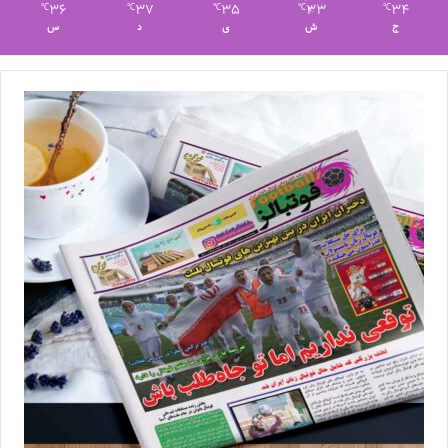
36
37
35
33
34
℃
℃
℃
℃
℃
ج
ش
ی
د
س