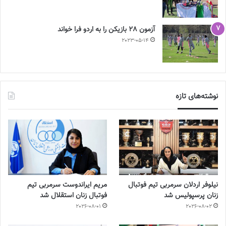
آزمون 28 بازیکن را به اردو فرا خواند
2023-05-14
نوشته‌های تازه
نیلوفر اردلان سرمربی تیم فوتبال
مریم ایراندوست سرمربی تیم
زنان پرسپولیس شد
فوتبال زنان استقلال شد
2026-08-01
2026-08-02