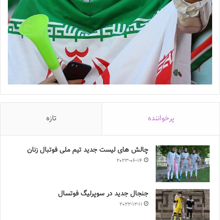
پرخواننده
تازه
چالش هاى ليست جدید تيم ملى فوتبال زنان
2023-06-14
جنجال جدید در سوپرلیگ فوتسال
2022-12-11