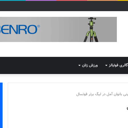
گالری فوتبالز
ورزش زنان
ی بانوان آمل در لیگ برتر فوتسال