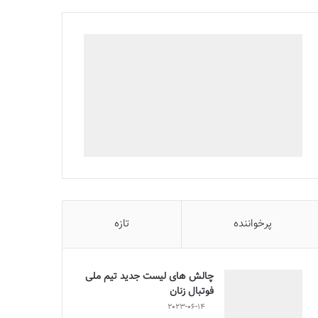
پرخواننده
تازه
چالش هاى ليست جدید تيم ملى
فوتبال زنان
2023-06-14