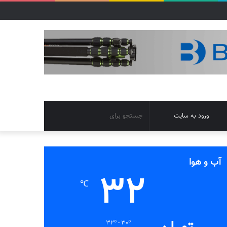
تغییر
جستجو
ورود به سایت
پوسته
برای
آب و هوا
32
℃
32º - 30º