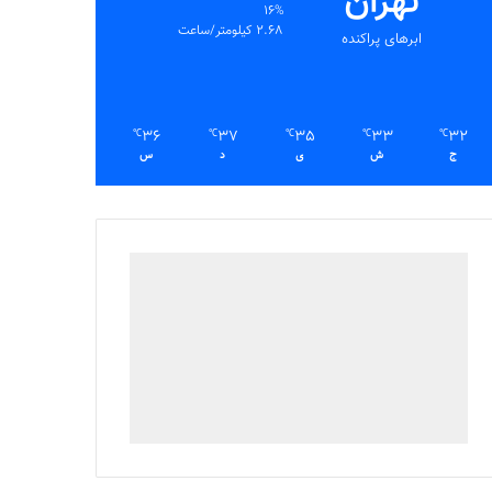
تهران
16%
2.68 کیلومتر/ساعت
ابرهای پراکنده
36
37
35
33
32
℃
℃
℃
℃
℃
ج
ش
ی
د
س