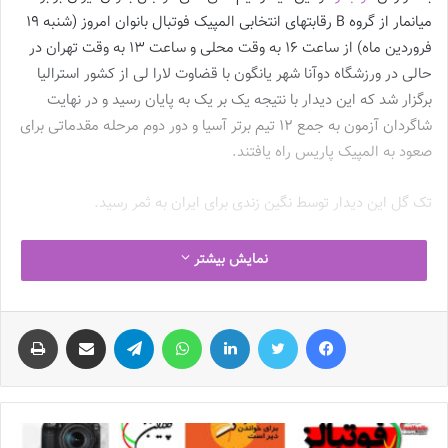
میانمار از گروه B رقابتهای انتخابی المپیک فوتبال بانوان امروز (شنبه 19
فروردین ماه) از ساعت 16 به وقت محلی و ساعت 13 به وقت تهران در
حالی در ورزشگاه دوآنا شهر یانگون با قضاوت لارا لی از کشور استرالیا
برگزار شد که این دیدار با نتیجه یک بر یک به پایان رسید و در نهایت
شاگردان آزمون به جمع 12 تیم برتر آسیا و دور دوم مرحله مقدماتی برای
صعود به المپیک پاریس راه یافتند.
تک گل این دیدار توسط نگین زندی برای ایران به ثمر رسید.
با فوتبالز همراه شوید
نمایش بیشتر
اینستاگرام فوتبالز را دنبال کنید
فیس بوک
توییتر
لینکدین
واتس آپ
تلگرام
اشتراک گذاری از طریق ایمیل
چاپ
footballs.women@
نوشته های مشابه