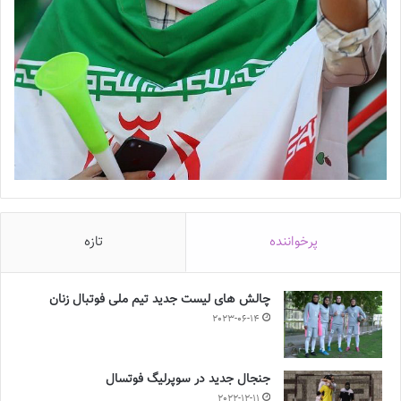
پرخواننده
تازه
چالش هاى ليست جدید تيم ملى فوتبال زنان
2023-06-14
جنجال جدید در سوپرلیگ فوتسال
2022-12-11