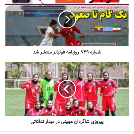
چالش هاى ليست جدید تيم ملى فوتبال
زنان
2023-06-14
تازه‌ترین خبرها از درمان ۲ ملی‌پوش فوتبال
زنان
شماره 849 روزنامه فوتبالز منتشر شد
2023-12-24
دعوت آزمون از 30 بازیکن به اردوی تیم ملی
2023-03-21
آینده درخشانی در انتظار فوتبال بانوان است
2022-12-10
پیروزی شاگردان مهینی در دیدار تداکاتی
برچسب ها
تیم ملی فوتبال
روزنامه فوتبالز
فوتبال
فوتبال بانوان