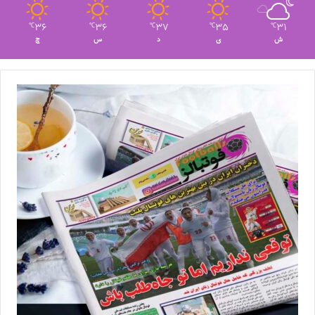
36
36
37
35
31
℃
℃
℃
℃
℃
ش
ی
د
س
چ