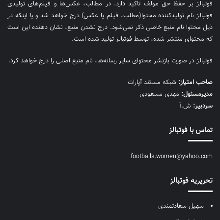
فوتبالز بر حفظ حق مولف تاکید دارد. در مطالب، عکس‌ها و فیلم‌های تولیدی
فوتبالز نام تولیدکننده محتوا(مطلب، فیلم یا عکس) درج خواهد شد و یا اینکه در
ذیل محتوا نام منبع خاصی ذکر نمی‌‎شود. درج نشدن منبع، نشان دهنده این است
که محتوای منتشر شده، توسط فوتبالز تولید شده است.
فوتبالز در صورت بازنشر محتوای سایر رسانه‌ها، نام منبع اصلی را درج خواهد کرد.
صاحب امتیاز:
شبکه مستند آپارات
مديرمسئول:
مهدی مسعودی
سردبیر:
ش.آ
تماس با فوتبالز
footballs.women@yahoo.com
تحریریه فوتبالز
سهیل سعادتمندی