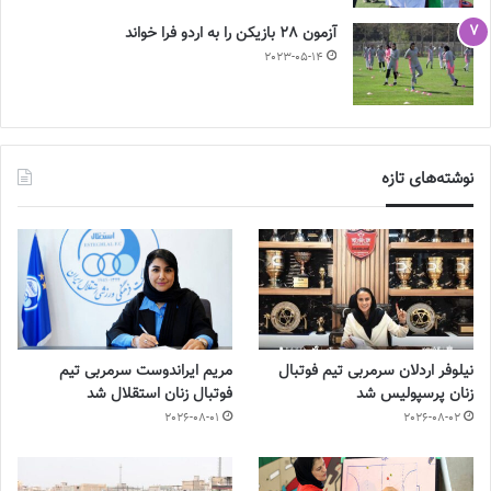
آزمون 28 بازیکن را به اردو فرا خواند
2023-05-14
نوشته‌های تازه
نیلوفر اردلان سرمربی تیم فوتبال
مریم ایراندوست سرمربی تیم
زنان پرسپولیس شد
فوتبال زنان استقلال شد
2026-08-01
2026-08-02