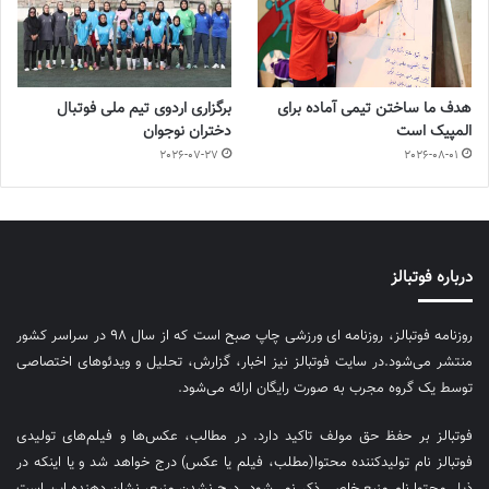
هدف ما ساختن تیمی آماده برای
برگزاری اردوی تیم ملی فوتبال
المپیک است
دختران نوجوان
2026-07-27
2026-08-01
درباره فوتبالز
روزنامه فوتبالز، روزنامه ای ورزشی چاپ صبح است که از سال ۹۸ در سراسر کشور
منتشر می‌شود.در سایت فوتبالز نیز اخبار، گزارش، تحلیل و ویدئوهای اختصاصی
توسط یک گروه مجرب به صورت رایگان ارائه می‌شود.
فوتبالز بر حفظ حق مولف تاکید دارد. در مطالب، عکس‌ها و فیلم‌های تولیدی
فوتبالز نام تولیدکننده محتوا(مطلب، فیلم یا عکس) درج خواهد شد و یا اینکه در
ذیل محتوا نام منبع خاصی ذکر نمی‌‎شود. درج نشدن منبع، نشان دهنده این است