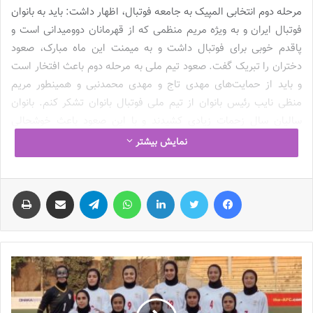
مرحله دوم انتخابی المپیک به جامعه فوتبال، اظهار داشت: باید به بانوان
فوتبال ایران و به ویژه مریم منظمی که از قهرمانان دوومیدانی است و
پاقدم خوبی برای فوتبال داشت و به میمنت این ماه مبارک، صعود
دختران را تبریک گفت. صعود تیم ملی به مرحله دوم باعث افتخار است
و باید از حمایت‌های مهدی تاج و مهدی محمدنبی و همینطور مریم
منظی نایب رئیس بانوان از تیم ملی فوتبال بانوان تشکر کنم. بانوان
سالیان سال زحمات زیادی کشیدند و با این صعود باعث خوشحالی
جامعه و مسئولان شدند.
نمایش بیشتر
وی افزود: خوشحالم که تیم‌های مالدیو و بنگلادش از گروه B رقابت‌های
فیس بوک
توییتر
لینکدین
واتس آپ
تلگرام
اشتراک گذاری از طریق ایمیل
چاپ
فوتبال بانوان آسیا انصراف دادند تا فرصت بهتری برای صعود دختران
فراهم شود. ممکن است که برخی از تیم‌ها ضعیف باشند و با آنها بازی
می‌کنید، رو به بازی فیزیکی می‌آورند. برخوردهای فیزیکی سبب
آسیب‌دیدگی بعضی از بازیکنان می‌شود و به شرایط دشواری می‌خوریم.
از طرفی دیگر اگر این تیم‌ها هم در این گروه حضور داشتند می‌توانستند
دیدارهای تدارکاتی خوبی برای تیم ملی باشند، زیرا تیم ملی دیدارهای
دوستانه کمی دارد.