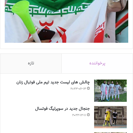
پرخواننده
تازه
چالش هاى ليست جدید تيم ملى فوتبال زنان
2023-06-14
جنجال جدید در سوپرلیگ فوتسال
2022-12-11