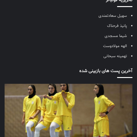
تحریریه فوتبالز
سهیل سعادتمندی
پانیذ فرحناک
شیما مسجدی
الهه مولادوست
تهمینه سبحانی
آخرین پست های بازبینی شده