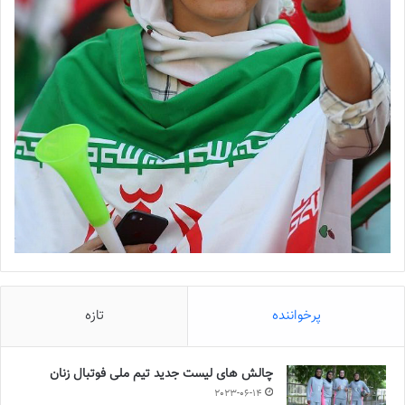
پرخواننده
تازه
چالش هاى ليست جدید تيم ملى فوتبال زنان
2023-06-14