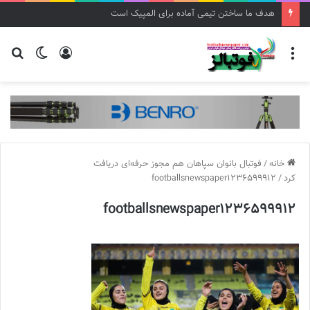
هدف ما ساختن تیمی آماده برای المپیک است
منو
ورود
تغییر
جس
پوسته
برا
خانه
/
فوتبال بانوان سپاهان هم مجوز حرفه‌ای دریافت
کرد
/
footballsnewspaper1236599912
footballsnewspaper1236599912