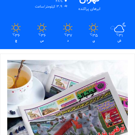
28%
3.9 کیلومتر/ساعت
ابرهای پراکنده
36
36
37
35
31
℃
℃
℃
℃
℃
ش
ی
د
س
چ