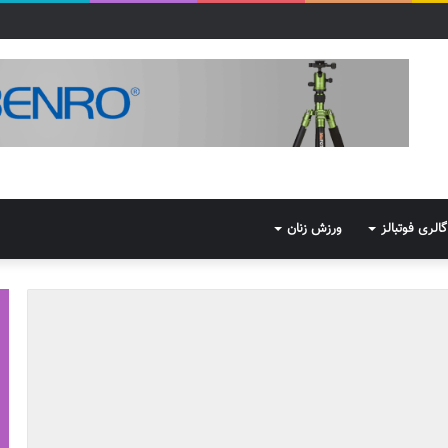
گالری فوتبالز
ورزش زنان