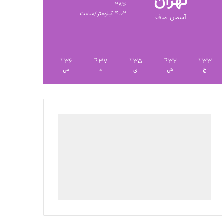
تهران
28%
4.02 کیلومتر/ساعت
آسمان صاف
36
37
35
32
33
℃
℃
℃
℃
℃
ج
ش
ی
د
س