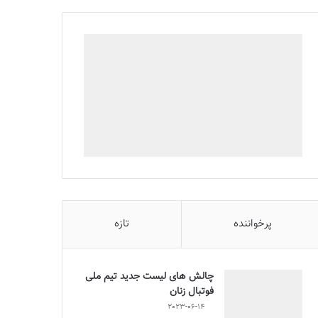
پرخواننده
تازه
چالش هاى ليست جدید تيم ملى
فوتبال زنان
2023-06-14