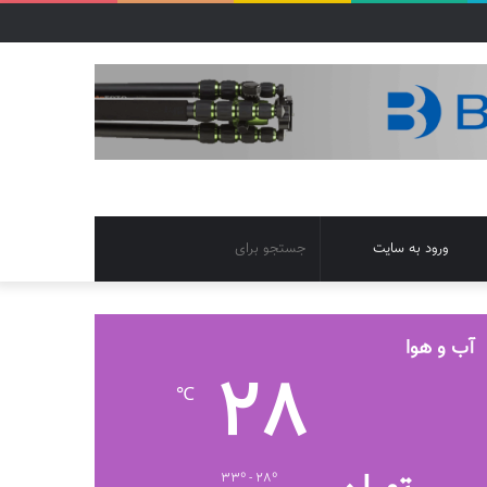
تغییر
جستجو
ورود به سایت
پوسته
برای
آب و هوا
28
℃
33º - 28º