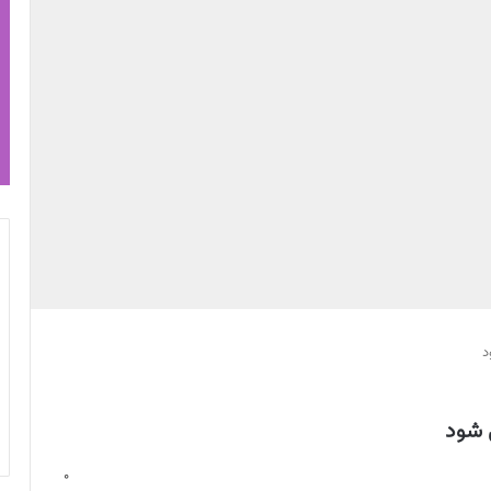
د
 شود
0