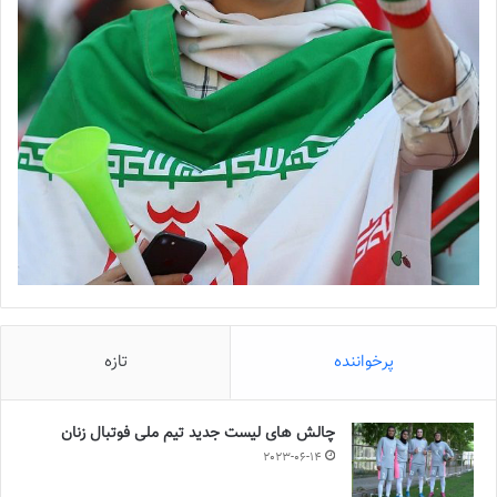
پرخواننده
تازه
چالش هاى ليست جدید تيم ملى فوتبال زنان
2023-06-14