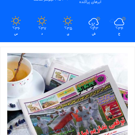
ابرهای پراکنده
36
37
35
33
34
℃
℃
℃
℃
℃
ج
ش
ی
د
س