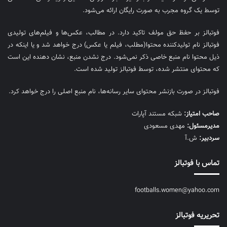
توسط یک گروه مجرب به صورت رایگان ارائه می‌شود.
فوتبالز بر حفظ حق مولف تاکید دارد. در مطالب، عکس‌ها و فیلم‌های تولیدی
فوتبالز نام تولیدکننده محتوا(مطلب، فیلم یا عکس) درج خواهد شد و یا اینکه در
ذیل محتوا نام منبع خاصی ذکر نمی‌‎شود. درج نشدن منبع، نشان دهنده این است
که محتوای منتشر شده، توسط فوتبالز تولید شده است.
فوتبالز در صورت بازنشر محتوای سایر رسانه‌ها، نام منبع اصلی را درج خواهد کرد.
صاحب امتیاز:
شبکه مستند آپارات
مديرمسئول:
مهدی مسعودی
سردبیر:
ش.آ
تماس با فوتبالز
footballs.women@yahoo.com
تحریریه فوتبالز