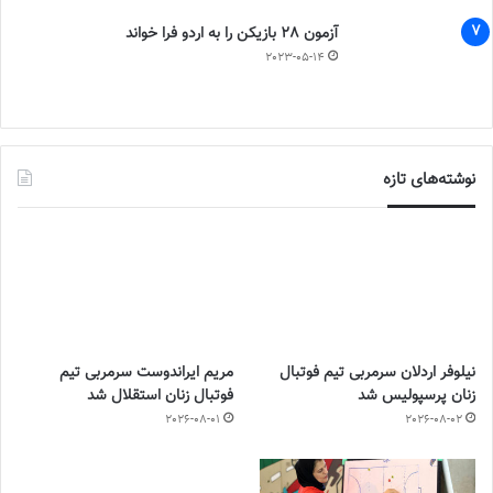
آزمون 28 بازیکن را به اردو فرا خواند
2023-05-14
نوشته‌های تازه
نیلوفر اردلان سرمربی تیم فوتبال
مریم ایراندوست سرمربی تیم
زنان پرسپولیس شد
فوتبال زنان استقلال شد
2026-08-01
2026-08-02