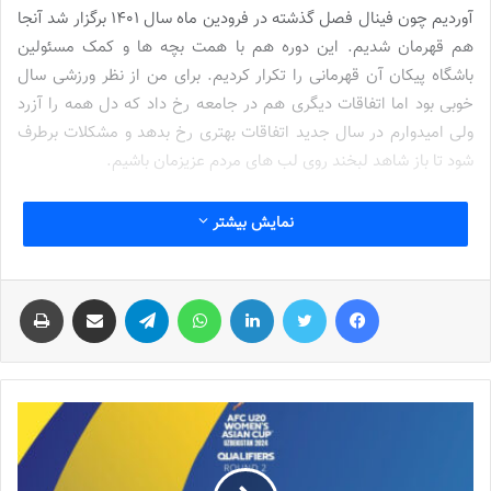
آوردیم چون فینال فصل گذشته در فرودین ماه سال 1401 برگزار شد آنجا
هم قهرمان شدیم. این دوره هم با همت بچه ها و کمک مسئولین
باشگاه پیکان آن قهرمانی را تکرار کردیم. برای من از نظر ورزشی سال
خوبی بود اما اتفاقات دیگری هم در جامعه رخ داد که دل همه را آزرد
ولی امیدوارم در سال جدید اتفاقات بهتری رخ بدهد و مشکلات برطرف
شود تا باز شاهد لبخند روی لب های مردم عزیزمان باشیم.
سرمربی سابق تیم ملی فوتسال در ادامه درباره شرایط تیم ملی برای
نمایش بیشتر
سال جدید نیز گفت: امیدوارم در سال 1402 برگزاری جام ملت‌ها در AFC
تصویب شود چرا که این اتفاق کمک شایانی به فوتسال ما خواهد کرد. به
فیس بوک
توییتر
لینکدین
واتس آپ
تلگرام
اشتراک گذاری از طریق ایمیل
چاپ
نوعی به برند فوتسال کمک می کند تا اسپانسرهای بیشتری جذب این
حوزه شوند.
اردلان گفت: امیدوارم مسئولین یک برنامه ریزی قوی برای تیم ملی
داشته باشند تا جام ملت‌ها و هت تریک قهرمانی برایمان یک خطر تلقی
نشود. با این شرایط کسب سومین جام سخت خواهد بود ولی انتظار و
امید می‌رود نگاه‌ها در سال جدید به فوتسال بهتر و متفاوت باشد.