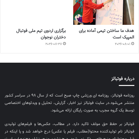
هدف ما ساختن تیمی آماده برای
برگزاری اردوی تیم ملی فوتبال
المپیک است
دختران نوجوان
2026-07-27
2026-08-01
درباره فوتبالز
روزنامه فوتبالز، روزنامه ای ورزشی چاپ صبح است که از سال ۹۸ در سراسر کشور
منتشر می‌شود.در سایت فوتبالز نیز اخبار، گزارش، تحلیل و ویدئوهای اختصاصی
توسط یک گروه مجرب به صورت رایگان ارائه می‌شود.
فوتبالز بر حفظ حق مولف تاکید دارد. در مطالب، عکس‌ها و فیلم‌های تولیدی
فوتبالز نام تولیدکننده محتوا(مطلب، فیلم یا عکس) درج خواهد شد و یا اینکه در
ذیل محتوا نام منبع خاصی ذکر نمی‌‎شود. درج نشدن منبع، نشان دهنده این است