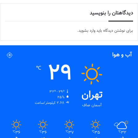
دیدگاهتان را بنویسید
برای نوشتن دیدگاه باید
وارد بشوید
.
آب و هوا
29
℃
تهران
32º - 29º
25%
2.68 کیلومتر/ساعت
آسمان صاف
36
36
37
35
32
℃
℃
℃
℃
℃
ش
ی
د
س
چ