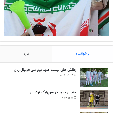
پرخواننده
تازه
چالش هاى ليست جدید تيم ملى فوتبال زنان
2023-06-14
جنجال جدید در سوپرلیگ فوتسال
2022-12-11