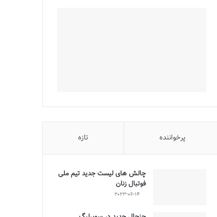
پرخواننده
تازه
چالش هاى ليست جدید تيم ملى
فوتبال زنان
2023-06-14
جنجال جدید در سوپرلیگ