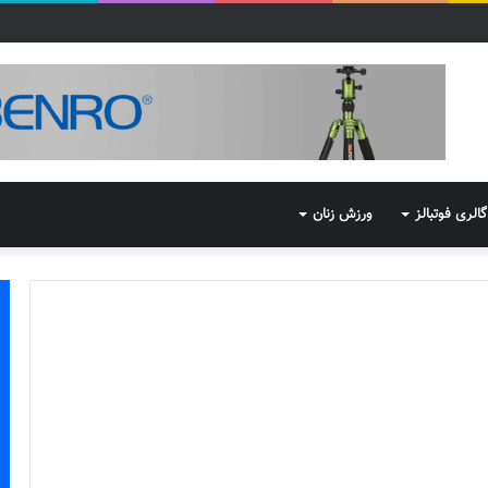
گالری فوتبالز
ورزش زنان