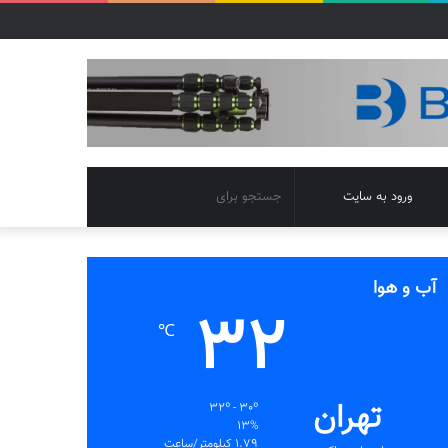
تغییر
جستجو
ورود به سایت
پوسته
برای
آب و هوا
32
℃
تهران
32º - 30º
13%
1.79 کیلومتر/ساعت