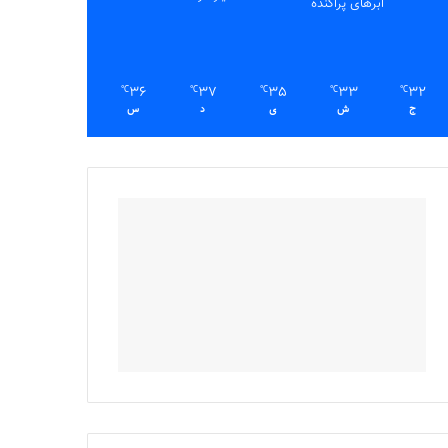
ابرهای پراکنده
36
37
35
33
32
℃
℃
℃
℃
℃
ج
ش
ی
د
س