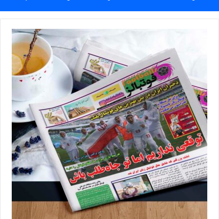
زنگ خطر جدی به حساب می‌آید.
شریف تصریح کرد: به نظرم کم شدن فشار از سمت مدیران عامل
باشگاه‌ها جهت نتیجه‌گرایی و همچنین تشکیل تیم‌های ملی پایه می‌تواند
در پرورش نسل آتی بسیار موثر باشد که با توجه به عملکر موفق تاج در
این زمینه در گذشته، امیدوارم تیم مدیریتی جدید فدراسیون نگاه
ویژه‌تری به فوتسال بانوان داشته باشند.
مدرس رسمی AFC در خصوص شرایط فوتسال خراسان عنوان کرد:
فوتسال خراسان از گذشته تاکنون همیشه استعدادهای زیادی در بخش
بانوان داشته و به عنوان یکی از قطب‌های فوتسال کشور مطرح است؛ در
۲ سالی که با حمایت شهرداری و هیات فوتبال استان، تیم فوتسال
بانوان در لیگ برتر کشور شرکت کرد توانست با تکیه بر نیروهای بومی و
استفاده حداقلی از بازیکنان غیربومی به نتایج مطلوبی دست یابد و
طرفداران زیادی هر هفته برای تماشای بازی‌های این تیم به سالن
مسابقات می‌آمدند و همین امر باعث شد که اقبال دختران خراسان به
فوتسال و فوتبال بانوان بیشتر شود و امروزه شاهد حضور ۲۰ تیم در لیگ