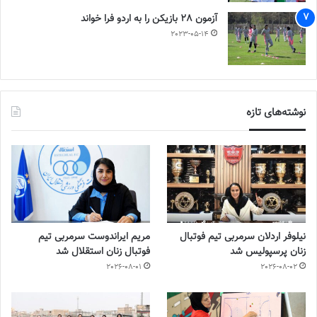
آزمون 28 بازیکن را به اردو فرا خواند
2023-05-14
نوشته‌های تازه
نیلوفر اردلان سرمربی تیم فوتبال
مریم ایراندوست سرمربی تیم
زنان پرسپولیس شد
فوتبال زنان استقلال شد
2026-08-01
2026-08-02