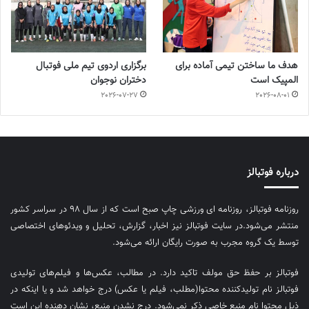
هدف ما ساختن تیمی آماده برای
برگزاری اردوی تیم ملی فوتبال
المپیک است
دختران نوجوان
2026-07-27
2026-08-01
درباره فوتبالز
روزنامه فوتبالز، روزنامه ای ورزشی چاپ صبح است که از سال ۹۸ در سراسر کشور
منتشر می‌شود.در سایت فوتبالز نیز اخبار، گزارش، تحلیل و ویدئوهای اختصاصی
توسط یک گروه مجرب به صورت رایگان ارائه می‌شود.
فوتبالز بر حفظ حق مولف تاکید دارد. در مطالب، عکس‌ها و فیلم‌های تولیدی
فوتبالز نام تولیدکننده محتوا(مطلب، فیلم یا عکس) درج خواهد شد و یا اینکه در
ذیل محتوا نام منبع خاصی ذکر نمی‌‎شود. درج نشدن منبع، نشان دهنده این است