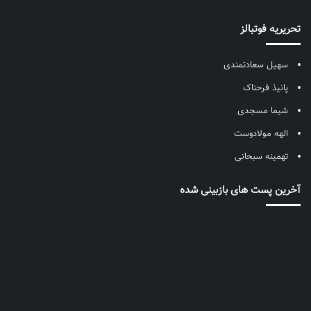
تحریریه فوتبالز
سهیل سعادتمندی
پانیذ فرحناک
شیما مسجدی
الهه مولادوست
تهمینه سبحانی
آخرین پست های بازبینی شده