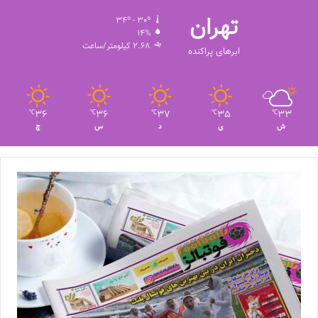
تهران
34º - 30º
14%
2.68 کیلومتر/ساعت
ابرهای پراکنده
36
36
37
35
33
℃
℃
℃
℃
℃
ش
ی
د
س
چ