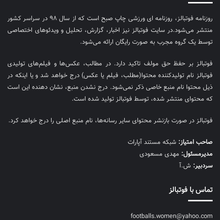
روزنامه فوتبالز، روزنامه ای ورزشی چاپ صبح است که از سال ۹۸ در سراسر کشور
منتشر می‌شود.در سایت فوتبالز نیز اخبار، گزارش، تحلیل و ویدئوهای اختصاصی
توسط یک گروه مجرب به صورت رایگان ارائه می‌شود.
فوتبالز بر حفظ حق مولف تاکید دارد. در مطالب، عکس‌ها و فیلم‌های تولیدی
فوتبالز نام تولیدکننده محتوا(مطلب، فیلم یا عکس) درج خواهد شد و یا اینکه در
ذیل محتوا نام منبع خاصی ذکر نمی‌‎شود. درج نشدن منبع، نشان دهنده این است
که محتوای منتشر شده، توسط فوتبالز تولید شده است.
فوتبالز در صورت بازنشر محتوای سایر رسانه‌ها، نام منبع اصلی را درج خواهد کرد.
صاحب امتیاز:
شبکه مستند آپارات
مديرمسئول:
مهدی مسعودی
سردبیر:
ش.آ
تماس با فوتبالز
footballs.women@yahoo.com