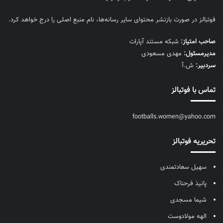
فوتبالز در صورت بازنشر محتوای سایر رسانه‌ها، نام منبع اصلی را درج خواهد کرد.
صاحب امتیاز:
شبکه مستند آپارات
مديرمسئول:
مهدی مسعودی
سردبیر:
ش.آ
تماس با فوتبالز
footballs.women@yahoo.com
تحریریه فوتبالز
سهیل سعادتمندی
پانیذ فرحناک
شیما مسجدی
الهه مولادوست