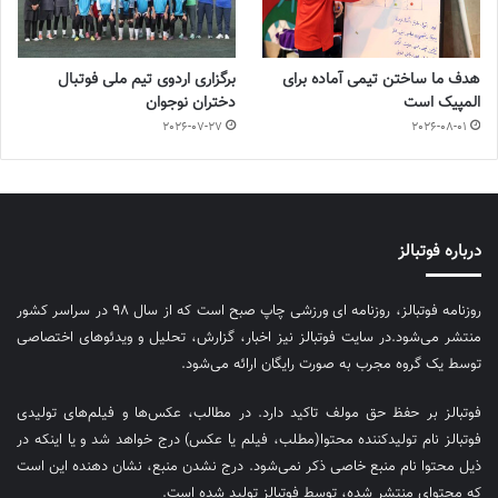
هدف ما ساختن تیمی آماده برای
برگزاری اردوی تیم ملی فوتبال
المپیک است
دختران نوجوان
2026-07-27
2026-08-01
درباره فوتبالز
روزنامه فوتبالز، روزنامه ای ورزشی چاپ صبح است که از سال ۹۸ در سراسر کشور
منتشر می‌شود.در سایت فوتبالز نیز اخبار، گزارش، تحلیل و ویدئوهای اختصاصی
توسط یک گروه مجرب به صورت رایگان ارائه می‌شود.
فوتبالز بر حفظ حق مولف تاکید دارد. در مطالب، عکس‌ها و فیلم‌های تولیدی
فوتبالز نام تولیدکننده محتوا(مطلب، فیلم یا عکس) درج خواهد شد و یا اینکه در
ذیل محتوا نام منبع خاصی ذکر نمی‌‎شود. درج نشدن منبع، نشان دهنده این است
که محتوای منتشر شده، توسط فوتبالز تولید شده است.