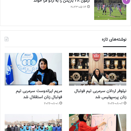
آزمون 28 بازیکن را به اردو فرا خواند
2023-05-14
نوشته‌های تازه
نیلوفر اردلان سرمربی تیم فوتبال
مریم ایراندوست سرمربی تیم
زنان پرسپولیس شد
فوتبال زنان استقلال شد
2026-08-01
2026-08-02