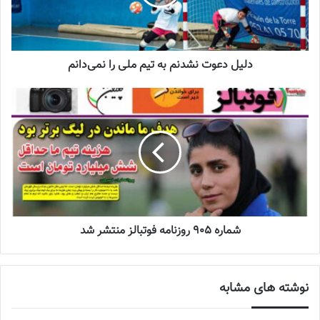
زنان
2023-06-14
تازه‌ترین خبرها از درمان ۲ ملی‌پوش فوتبال
دلیل دعوت نشدنم به تیم ملی را نمی‌دانم
زنان
2023-12-24
دعوت آزمون از 30 بازیکن به اردوی تیم ملی
2023-03-21
آینده درخشانی در انتظار فوتبال بانوان است
2022-12-10
شماره 905 روزنامه فوتبالز منتشر شد
خسروی درباره تعداد بازیکنان شاخص این تیم گفت: از تیم ما آریانا
نوشته های مشابه
جوزای و مانا پارسایی و آوا داوودی به
تیم ملی
نوجوانان، راحیل جعفری
به تیم ملی جوانان و یاسمین برازنده به تیم ملی بزرگسالان راه یافتند. به