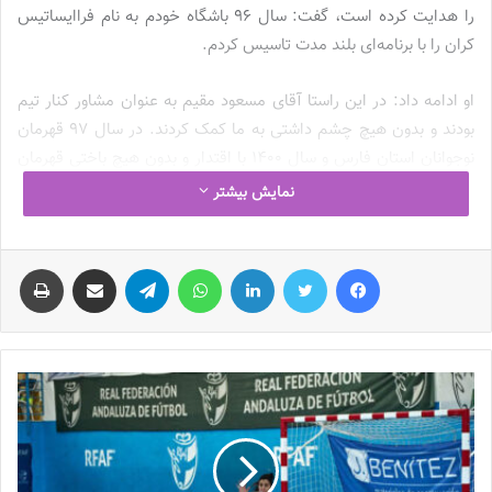
را هدایت کرده است، گفت: سال ۹۶ باشگاه خودم به نام فراایساتیس
کران را با برنامه‌ای بلند مدت تاسیس کردم.
او ادامه داد: در این راستا آقای مسعود مقیم به عنوان مشاور کنار تیم
بودند و بدون هیچ چشم داشتی به ما کمک کردند. در سال ۹۷ قهرمان
نوجوانان استان فارس و سال ۱۴۰۰ با اقتدار و بدون هیچ باختی قهرمان
لیگ یک کشور شدیم و بدین ترتیب به لیگ برتر سال ۱۴۰۱ راه یافتیم.
نمایش بیشتر
هدف ما فقط ماندن در لیگ برتر بود
فیس بوک
توییتر
لینکدین
واتس آپ
تلگرام
اشتراک گذاری از طریق ایمیل
چاپ
کران‌خسروی با بازیکنان آکادمی خودم که جوان‌ترین تیم در لیگ برتر
بودند، مقابل تیم‌های قدرتمندی نظیر خاتون بم و سپاهان و تیم های
خوب دیگر لیگ برتر، نتیجه های قابل قبولی گرفتیم، خاطرنشان کرد:
هدف ما فقط ماندن در
لیگ برتر
بود.
نوشته های مشابه
چالش هاى ليست جدید تيم ملى فوتبال