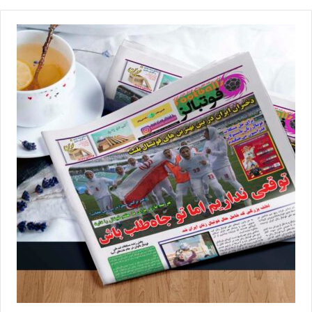
برچسب ها
فدراسیون فوتبال
فرا ایساتیس کران
فوتبال بانوان
فوتبال زنان