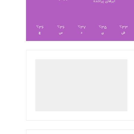
ابرهای پراکنده
36
36
37
35
33
℃
℃
℃
℃
℃
ش
ی
د
س
چ