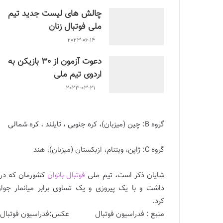
چالش هاى ليست جدید تيم
ملى فوتبال زنان
2023-06-14
دعوت آزمون از 30 بازیکن به
اردوی تیم ملی
2023-03-21
گروه B: چین (میزبان)، کره جنوبی ، تایلند ، کره شمالی
گروه C: ژاپن، ویتنام، ازبکستان (میزبان)، هند
شایان ذکر است، تیم ملی
فوتبال بانوان
کشورمان که در م
داشت و با یک پیروزی و یک تساوی برابر میانمار جوا
کرد.
همگروهی شاگردان آزمون با استرالیا، چین تایپه و فیل
منبع : فدراسیون فوتبال عکس:فدراسیون فوتبال