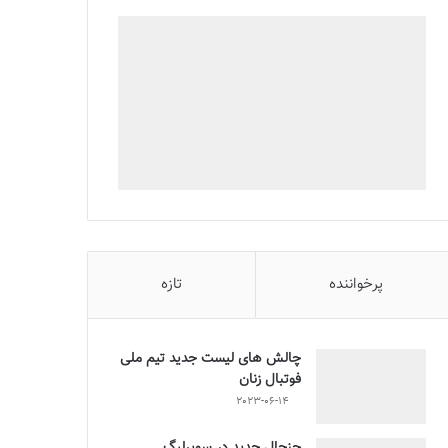
پرخواننده
تازه
چالش هاى ليست جدید تيم ملى
فوتبال زنان
2023-06-14
جنجال جدید در سوپرلیگ