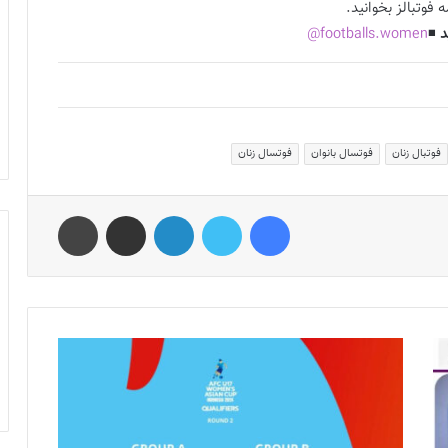
 فوتبالز بخوانید.
د
◾️
footballs.women@
فوتبال زنان
فوتسال بانوان
فوتسال زنان
فیس بوک
توییتر
لینکدین
اشتراک گذاری از طریق ایمیل
چاپ