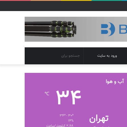
تغییر
جستجو
ورود به سایت
پوسته
برای
آب و هوا
34
℃
تهران
34º - 30º
14%
2.68 کیلومتر/ساعت