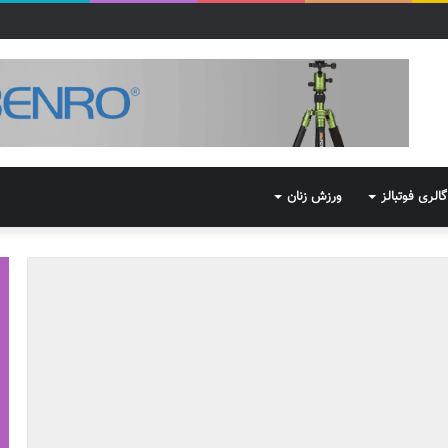
گالری فوتبالز
ورزش زنان