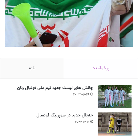
پرخواننده
تازه
چالش هاى ليست جدید تيم ملى فوتبال زنان
2023-06-14
جنجال جدید در سوپرلیگ فوتسال
2022-12-11