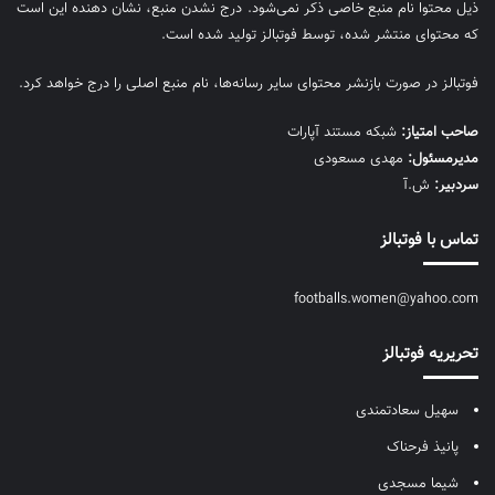
ذیل محتوا نام منبع خاصی ذکر نمی‌‎شود. درج نشدن منبع، نشان دهنده این است
که محتوای منتشر شده، توسط فوتبالز تولید شده است.
فوتبالز در صورت بازنشر محتوای سایر رسانه‌ها، نام منبع اصلی را درج خواهد کرد.
صاحب امتیاز:
شبکه مستند آپارات
مديرمسئول:
مهدی مسعودی
سردبیر:
ش.آ
تماس با فوتبالز
footballs.women@yahoo.com
تحریریه فوتبالز
سهیل سعادتمندی
پانیذ فرحناک
شیما مسجدی