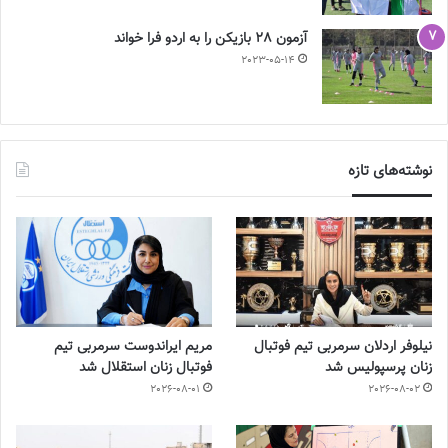
آزمون 28 بازیکن را به اردو فرا خواند
2023-05-14
نوشته‌های تازه
نیلوفر اردلان سرمربی تیم فوتبال
مریم ایراندوست سرمربی تیم
زنان پرسپولیس شد
فوتبال زنان استقلال شد
2026-08-01
2026-08-02