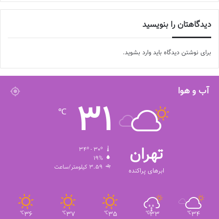
دیدگاهتان را بنویسید
برای نوشتن دیدگاه باید
وارد بشوید
.
آب و هوا
31
℃
تهران
34º - 30º
19%
3.59 کیلومتر/ساعت
ابرهای پراکنده
36
37
35
33
34
℃
℃
℃
℃
℃