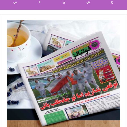
ج
ش
ی
د
س