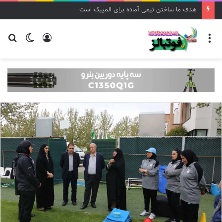
هدف ما ساختن تیمی آماده برای المپیک است
منو
ورود
تغییر
جس
پوسته
برا