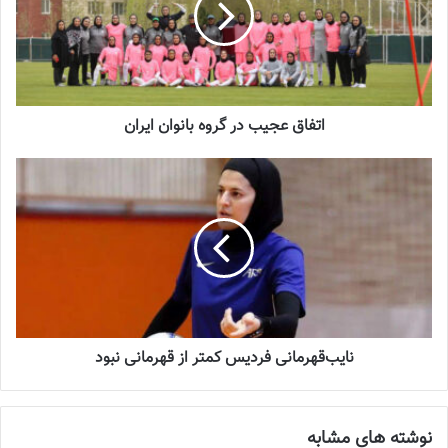
تازه‌ترین خبرها از درمان ۲ ملی‌پوش فوتبال
زنان
2023-12-24
اتفاق عجیب در گروه بانوان ایران
دعوت آزمون از 30 بازیکن به اردوی تیم ملی
2023-03-21
آینده درخشانی در انتظار فوتبال بانوان است
2022-12-10
او توضیحاتی در مورد وضعیت داوران زن داد و بیان کرد: سه کوبل داوری
نایب‌قهرمانی فردیس کمتر از قهرمانی نبود
داریم. موانعی داشتند که برطرف کردیم. در کشورهای دیگر آموزش VAR
دیده‌اند. باید بازی مردان را سوت بزنند که با برخی از کشورهای منطقه در
حال هماهنگی هستیم. در فوتسال وضعیتمان خوب است و شرایط بسیار
نوشته های مشابه