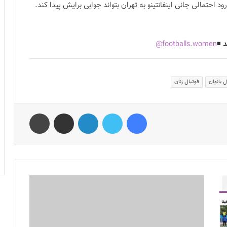
احتمالی جانی اینفانتینو به تهران بتواند جوابی برایش پیدا کند.
د
◾️
footballs.women@
ل بانوان
فوتبال زنان
فیس بوک
توییتر
لینکدین
اشتراک گذاری از طریق ایمیل
چاپ