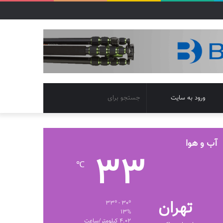
تغییر
جستجو
ورود به سایت
پوسته
برای
آب و هوا
33
℃
تهران
33º - 30º
13%
4.02 کیلومتر/ساعت