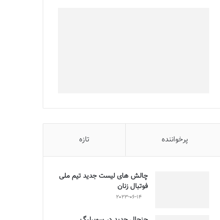
پرخواننده
تازه
چالش هاى ليست جدید تيم ملى
فوتبال زنان
2023-06-14
جنجال جدید در سوپرلیگ