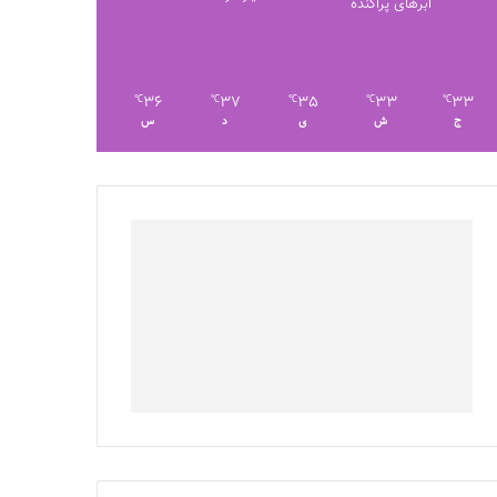
ابرهای پراکنده
36
37
35
33
33
℃
℃
℃
℃
℃
ج
ش
ی
د
س