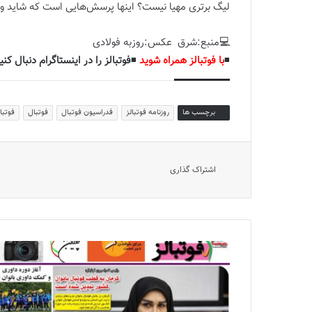
لیگ برتری مهیا نیست؟ اینها پرسش‌هایی است که شاید ورود 
💻منبع:شرق عکس:روزبه فولادی
◾️
با فوتبالز همراه شوید
◾️
فوتبالز را در اینستاگرام دنبال کنی
برچسب ها
روزنامه فوتبالز
فدراسیون فوتبال
فوتبال
فوتبا
اشتراک گذاری