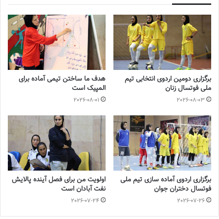
آخرین اخبار فوتبال و فوتسال زنان ایران را در سایت روزنامه فوتبالز
بخوانید.
◾️
با فوتبالز همراه شوید
◾️فوتبالز را در اینستاگرام دنبال کنید
footballs.women@
◾️
برگزاری دومین اردوی انتخابی تیم
هدف ما ساختن تیمی آماده برای
ملی فوتسال زنان
المپیک است
برچسب ها
پالایش نفت آبادن
پریسا امامی
سوپرلیگ
فوتسال بانوان
2026-08-01
2026-08-03
فوتسال زنان
برگزاری اردوی آماده سازی تیم ملی
اولویت من برای فصل آینده پالایش
فوتسال دختران جوان
نفت آبادان است
2026-07-24
2026-07-26