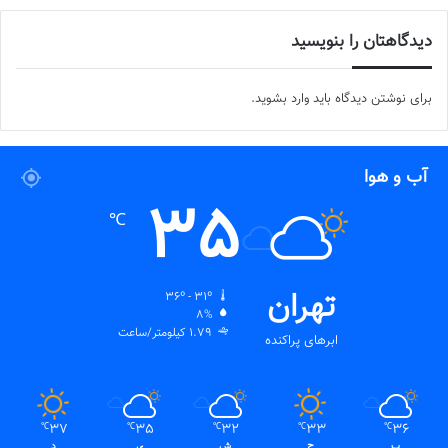
دیدگاهتان را بنویسید
برای نوشتن دیدگاه باید
وارد بشوید
.
آب و هوا
35
℃
تهران
36º - 31º
8%
1.79 کیلومتر/ساعت
ابرهای پراکنده
37
35
32
33
36
℃
℃
℃
℃
℃
پ
ج
ش
ی
د