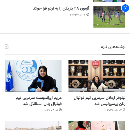
آزمون 28 بازیکن را به اردو فرا خواند
2023-05-14
نوشته‌های تازه
نیلوفر اردلان سرمربی تیم فوتبال
مریم ایراندوست سرمربی تیم
زنان پرسپولیس شد
فوتبال زنان استقلال شد
2026-08-01
2026-08-02