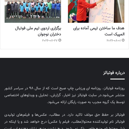
هدف ما ساختن تیمی آماده برای
برگزاری اردوی تیم ملی فوتبال
المپیک است
دختران نوجوان
2026-07-27
2026-08-01
درباره فوتبالز
روزنامه فوتبالز، روزنامه ای ورزشی چاپ صبح است که از سال ۹۸ در سراسر کشور
منتشر می‌شود.در سایت فوتبالز نیز اخبار، گزارش، تحلیل و ویدئوهای اختصاصی
توسط یک گروه مجرب به صورت رایگان ارائه می‌شود.
فوتبالز بر حفظ حق مولف تاکید دارد. در مطالب، عکس‌ها و فیلم‌های تولیدی
فوتبالز نام تولیدکننده محتوا(مطلب، فیلم یا عکس) درج خواهد شد و یا اینکه در
ذیل محتوا نام منبع خاصی ذکر نمی‌‎شود. درج نشدن منبع، نشان دهنده این است