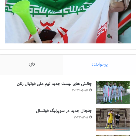
پرخواننده
تازه
چالش هاى ليست جدید تيم ملى فوتبال زنان
2023-06-14
جنجال جدید در سوپرلیگ فوتسال
2022-12-11