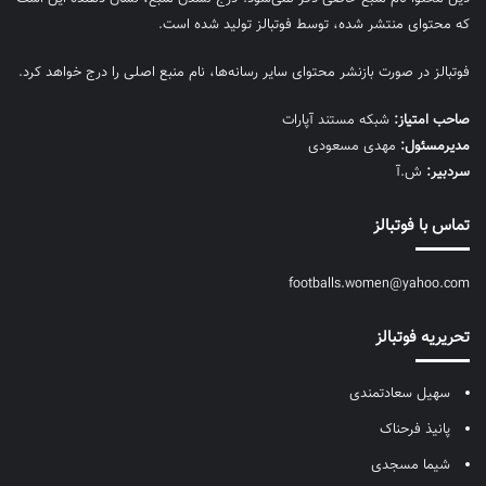
که محتوای منتشر شده، توسط فوتبالز تولید شده است.
فوتبالز در صورت بازنشر محتوای سایر رسانه‌ها، نام منبع اصلی را درج خواهد کرد.
صاحب امتیاز:
شبکه مستند آپارات
مديرمسئول:
مهدی مسعودی
سردبیر:
ش.آ
تماس با فوتبالز
footballs.women@yahoo.com
تحریریه فوتبالز
سهیل سعادتمندی
پانیذ فرحناک
شیما مسجدی