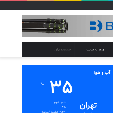
تغییر
جستجو
ورود به سایت
پوسته
برای
آب و هوا
35
℃
تهران
36º - 31º
8%
2.68 کیلومتر/ساعت