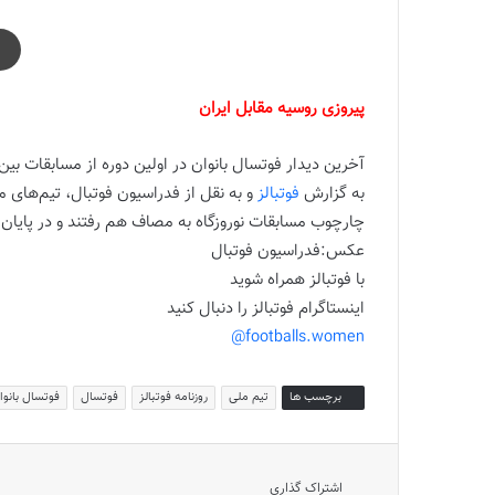
پیروزی روسیه مقابل ایران
آخرین دیدار فوتسال بانوان در اولین دوره از مسابقات بین‌ا
به گزارش
فوتبالز
و به نقل از فدراسیون فوتبال، تیم‌های 
چارچوب مسابقات نوروزگاه به مصاف هم رفتند و در پایان روس‌ها با نتیجه 4 بر 
عکس:فدراسیون فوتبال
با فوتبالز همراه شوید
اینستاگرام فوتبالز را دنبال کنید
footballs.women@
برچسب ها
تیم ملی
روزنامه فوتبالز
فوتسال
فوتسال بانوا
اشتراک گذاری