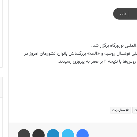
چاپ
لمللی نوروزگاه برگزار شد.
ملی فوتسال روسیه و «الف» بزرگسالان بانوان کشورمان امروز در
صفر به پیروزی رسیدند.
ن
فوتسال زنان
فیس بوک
توییتر
لینکدین
اشتراک گذاری از طریق ایمیل
چاپ