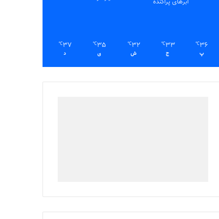
ابرهای پراکنده
37
35
32
33
36
℃
℃
℃
℃
℃
پ
ج
ش
ی
د