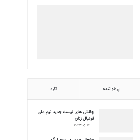
پرخواننده
تازه
چالش هاى ليست جدید تيم ملى
فوتبال زنان
2023-06-14
جنجال جدید در سوپرلیگ