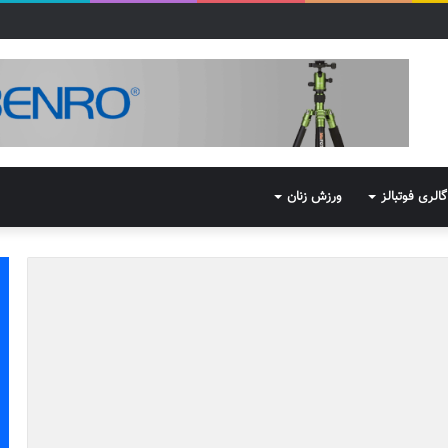
گالری فوتبالز
ورزش زنان