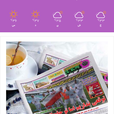
36
37
35
33
33
℃
℃
℃
℃
℃
ج
ش
ی
د
س