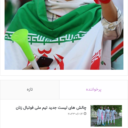
پرخواننده
تازه
چالش هاى ليست جدید تيم ملى فوتبال زنان
2023-06-14