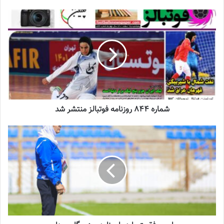
2023-06-14
تازه‌ترین خبرها از درمان ۲ ملی‌پوش فوتبال
زنان
2023-12-24
دعوت آزمون از 30 بازیکن به اردوی تیم ملی
2023-03-21
شماره 844 روزنامه فوتبالز منتشر شد
آینده درخشانی در انتظار فوتبال بانوان است
2022-12-10
شادان شاهمیری در دقیقه جایگزین سمیه اسماعیلی شد.
مینا بابویه در دقایق ۲۶ و ۴۳ و گلهای این دیدار را به ثمر رساند.