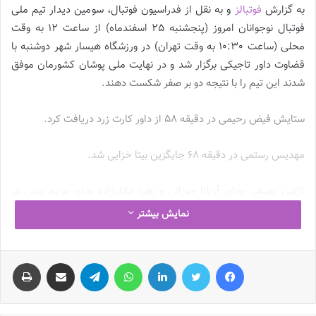
به گزارش
فوتبالز
و به نقل از فدراسیون فوتبال، سومین دیدار تیم ملی
فوتبال نوجوانان امروز (پنجشنبه 25 اسفندماه) از ساعت 12 به وقت
محلی (ساعت 10:30 به وقت تهران) در ورزشگاه هیسار شهر دوشنبه با
قضاوت داور تاجیکی برگزار شد و در نهایت ملی پوشان کشورمان موفق
شدند این تیم را با نتیجه دو بر صفر شکست دهند.
ستایش فیض رحیمی در دقیقه ۵۸ از داور کارت زرد دریافت کرد.
مهدیس رستمی در دقیقه ۶۸ جایگزین بیتا خزایی شد.
نازنین یوسفی بجای آریانا جوزانی و زهرا خانلرزاده بجای مریم دینی در
دقیقه ۸۵ وارد زمین شدند.
نمایش بیشتر
نوشته های مشابه
فیس بوک
توییتر
لینکدین
واتس آپ
تلگرام
اشتراک گذاری از طریق ایمیل
چاپ
چالش هاى ليست جدید تيم ملى فوتبال
زنان