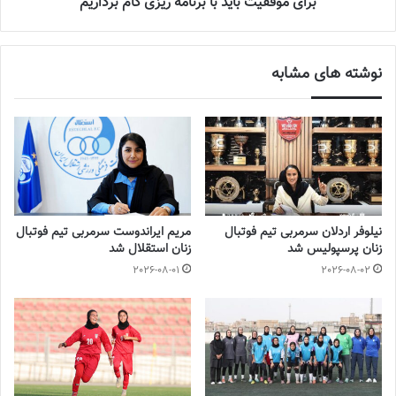
برای موفقیت باید با برنامه ریزی گام برداریم
با فوتبالز همراه شوید
اینستاگرام فوتبالز را دنبال کنید
footballs.women@
نوشته های مشابه
برچسب ها
تیم ملی فوتبال
روزنامه فوتبالز
فوتبال
فوتبال بانوان
فوتبال زنان
کافا
نیلوفر اردلان سرمربی تیم فوتبال
مریم ایراندوست سرمربی تیم فوتبال
زنان پرسپولیس شد
زنان استقلال شد
2026-08-01
2026-08-02