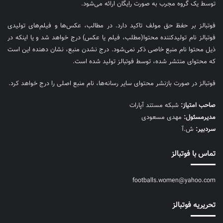
توسط یک گروه مجرب به صورت رایگان ارائه می‌شود.
فوتبالز بر حفظ حق مولف تاکید دارد. در مطالب، عکس‌ها و فیلم‌های تولیدی
فوتبالز نام تولیدکننده محتوا(مطلب، فیلم یا عکس) درج خواهد شد و یا اینکه در
ذیل محتوا نام منبع خاصی ذکر نمی‌‎شود. درج نشدن منبع، نشان دهنده این است
که محتوای منتشر شده، توسط فوتبالز تولید شده است.
فوتبالز در صورت بازنشر محتوای سایر رسانه‌ها، نام منبع اصلی را درج خواهد کرد.
صاحب امتیاز:
شبکه مستند آپارات
مديرمسئول:
مهدی مسعودی
سردبیر:
ش.آ
تماس با فوتبالز
footballs.women@yahoo.com
تحریریه فوتبالز