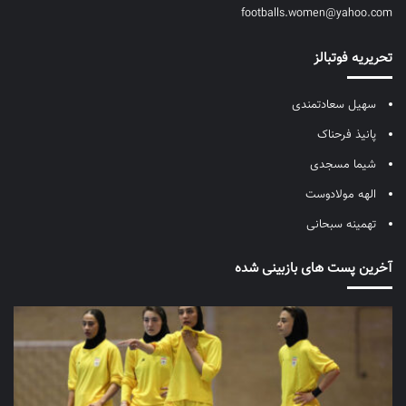
footballs.women@yahoo.com
تحریریه فوتبالز
سهیل سعادتمندی
پانیذ فرحناک
شیما مسجدی
الهه مولادوست
تهمینه سبحانی
آخرین پست های بازبینی شده