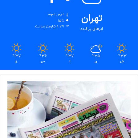
تهران
33º - 28º
15%
1.79 کیلومتر/ساعت
ابرهای پراکنده
37
36
37
35
33
℃
℃
℃
℃
℃
ش
ی
د
س
چ