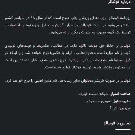
درباره فوتبالز
روزنامه فوتبالز، روزنامه ای ورزشی چاپ صبح است که از سال ۹۸ در سراسر کشور
منتشر می‌شود.در سایت فوتبالز نیز اخبار، گزارش، تحلیل و ویدئوهای اختصاصی
توسط یک گروه مجرب به صورت رایگان ارائه می‌شود.
فوتبالز بر حفظ حق مولف تاکید دارد. در مطالب، عکس‌ها و فیلم‌های تولیدی
فوتبالز نام تولیدکننده محتوا(مطلب، فیلم یا عکس) درج خواهد شد و یا اینکه در
ذیل محتوا نام منبع خاصی ذکر نمی‌‎شود. درج نشدن منبع، نشان دهنده این است
که محتوای منتشر شده، توسط فوتبالز تولید شده است.
فوتبالز در صورت بازنشر محتوای سایر رسانه‌ها، نام منبع اصلی را درج خواهد کرد.
صاحب امتیاز:
شبکه مستند آپارات
مديرمسئول:
مهدی مسعودی
سردبیر:
ش.آ
تماس با فوتبالز