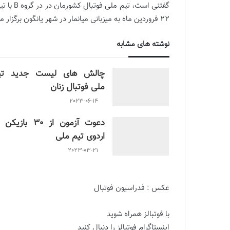
22 فروردین ماه به میزبانی میانمار در شهر یانگون برگزار می شود.
نوشته های مشابه
چالش هاى ليست جدید تي
ملى فوتبال زنان
2023-06-14
دعوت آزمون از 30 بازیک
اردوی تیم ملی
2023-03-21
عکس : فدراسیون فوتبال
با فوتبالز همراه شوید
اینستاگرام فوتبالز را دنبال کنید