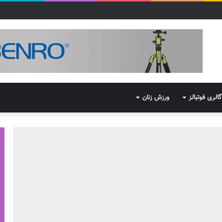
گالری فوتبالز
ورزش زنان