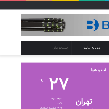
تغییر
جستجو
ورود به سایت
پوسته
برای
آب و هوا
27
℃
تهران
31º - 27º
28%
3.9 کیلومتر/ساعت