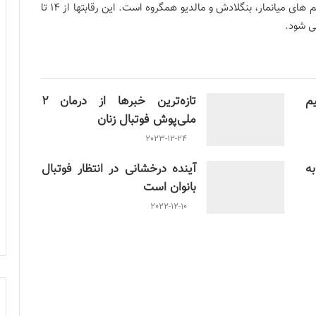
گفتنی است، تیم ملی فوتبال کشورمان در در گروه B با تیم های میانمار، بنگلادش و مالدیو همگروه است. این رقابتها از 14 تا
م
تازه‌ترین خبرها از درمان ۲
ملی‌پوش فوتبال زنان
2023-12-24
ن به
آینده درخشانی در انتظار فوتبال
بانوان است
2022-12-10