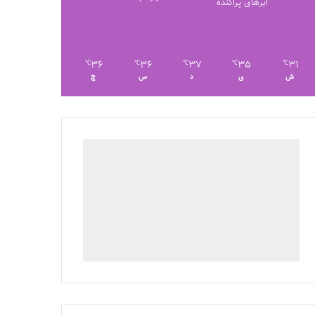
ابرهای پراکنده
36
36
37
35
31
℃
℃
℃
℃
℃
ش
ی
د
س
چ