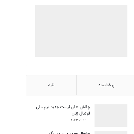
پرخواننده
تازه
چالش هاى ليست جدید تيم ملى
فوتبال زنان
2023-06-14
جنجال جدید در سوپرلیگ