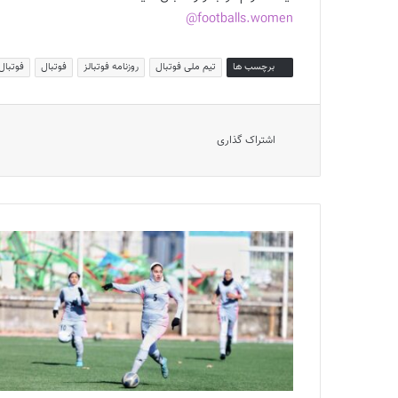
footballs.women@
برچسب ها
تیم ملی فوتبال
روزنامه فوتبالز
فوتبال
فوتبال 
اشتراک گذاری