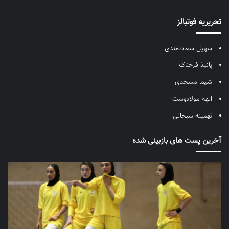
تحریریه فوتبالز
سهیل سعادتمندی
پانیذ فرحناک
شیما مسجدی
الهه مولادوست
تهمینه سبحانی
آخرین پست های بازبینی شده