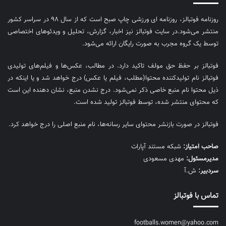
روزنامه فوتبالز، روزنامه ای ورزشی چاپ صبح است که از سال ۹۸ در سراسر کشور
منتشر می‌شود.در سایت فوتبالز نیز اخبار، گزارش، تحلیل و ویدئوهای اختصاصی
توسط یک گروه مجرب به صورت رایگان ارائه می‌شود.
فوتبالز بر حفظ حق مولف تاکید دارد. در مطالب، عکس‌ها و فیلم‌های تولیدی
فوتبالز نام تولیدکننده محتوا(مطلب، فیلم یا عکس) درج خواهد شد و یا اینکه در
ذیل محتوا نام منبع خاصی ذکر نمی‌‎شود. درج نشدن منبع، نشان دهنده این است
که محتوای منتشر شده، توسط فوتبالز تولید شده است.
فوتبالز در صورت بازنشر محتوای سایر رسانه‌ها، نام منبع اصلی را درج خواهد کرد.
صاحب امتیاز:
شبکه مستند آپارات
مديرمسئول:
مهدی مسعودی
سردبیر:
ش.آ
تماس با فوتبالز
footballs.women@yahoo.com