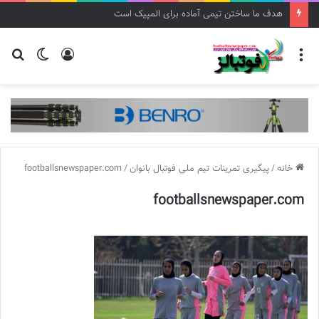
هدف ما ساختن تیمی آماده برای المپیک است
منو
ورود
تغییر
جس
پوسته
برا
خانه
/
پیگیری تمرینات تیم ملی فوتبال بانوان
/
footballsnewspaper.com
footballsnewspaper.com