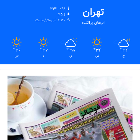
تهران
34º - 29º
45%
2.56 کیلومتر/ساعت
ابرهای پراکنده
36
37
35
34
34
℃
℃
℃
℃
℃
ج
ش
ی
د
س