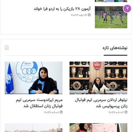
آزمون 28 بازیکن را به اردو فرا خواند
2023-05-14
نوشته‌های تازه
نیلوفر اردلان سرمربی تیم فوتبال
مریم ایراندوست سرمربی تیم
زنان پرسپولیس شد
فوتبال زنان استقلال شد
2026-08-01
2026-08-02