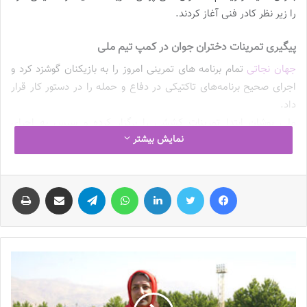
را زیر نظر کادر فنی آغاز کردند.
پیگیری تمرینات دختران جوان در کمپ تیم ملی
جهان نجاتی
تمام برنامه های تمرینی امروز را به بازیکنان گوشزد کرد و
اجرای صحیح برنامه‌های تاکتیکی در دفاع و حمله را در دستور کار قرار
داد.
ملی پوشان ابتدا تمرینات کششی را برگزار کرده و سپس به اجرای
نمایش بیشتر
تمرینات تاکتیکی پرداختند.
ضد حمله، حفظ توپ و استفاده از کانال های کناری زمین از دیگر
فیس بوک
توییتر
لینکدین
واتس آپ
تلگرام
اشتراک گذاری از طریق ایمیل
چاپ
تمرینات بازیکنان بود.
دروازبان نیز تمرینات اختصاصی خود را زیر نظر مژگان مدایم زاده برگزار
کردند.
نوشته های مشابه