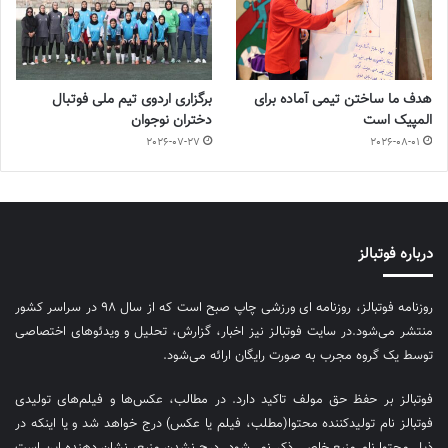
هدف ما ساختن تیمی آماده برای
برگزاری اردوی تیم ملی فوتبال
المپیک است
دختران نوجوان
2026-07-27
2026-08-01
درباره فوتبالز
روزنامه فوتبالز، روزنامه ای ورزشی چاپ صبح است که از سال ۹۸ در سراسر کشور
منتشر می‌شود.در سایت فوتبالز نیز اخبار، گزارش، تحلیل و ویدئوهای اختصاصی
توسط یک گروه مجرب به صورت رایگان ارائه می‌شود.
فوتبالز بر حفظ حق مولف تاکید دارد. در مطالب، عکس‌ها و فیلم‌های تولیدی
فوتبالز نام تولیدکننده محتوا(مطلب، فیلم یا عکس) درج خواهد شد و یا اینکه در
ذیل محتوا نام منبع خاصی ذکر نمی‌‎شود. درج نشدن منبع، نشان دهنده این است