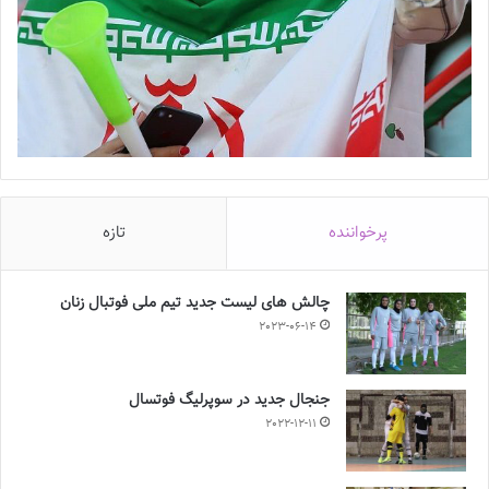
پرخواننده
تازه
چالش هاى ليست جدید تيم ملى فوتبال زنان
2023-06-14
جنجال جدید در سوپرلیگ فوتسال
2022-12-11