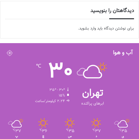
برچسب ها
زنان
فوتبال بانوان
لیگ برتر
دیدگاهتان را بنویسید
برای نوشتن دیدگاه باید
وارد بشوید
.
آب و هوا
30
℃
تهران
35º - 30º
15%
2.24 کیلومتر/ساعت
ابرهای پراکنده
37
36
35
37
35
℃
℃
℃
℃
℃
ی
د
س
چ
پ