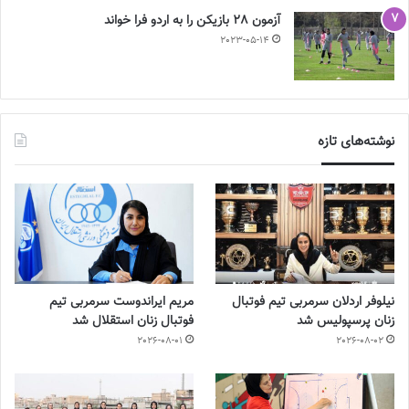
آزمون 28 بازیکن را به اردو فرا خواند
2023-05-14
نوشته‌های تازه
نیلوفر اردلان سرمربی تیم فوتبال
مریم ایراندوست سرمربی تیم
زنان پرسپولیس شد
فوتبال زنان استقلال شد
2026-08-01
2026-08-02