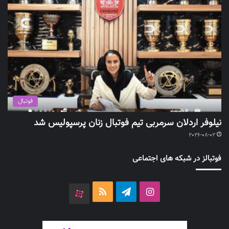
فوتبال
نیلوفر اردلان سرمربی تیم فوتبال زنان پرسپولیس شد
2026-08-02
فوتبالز در شبکه های اجتماعی
اینستاگرام
تلگرام
خوراک
آپارات