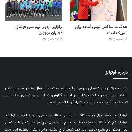
هدف ما ساختن تیمی آماده برای
برگزاری اردوی تیم ملی فوتبال
المپیک است
دختران نوجوان
2026-07-27
2026-08-01
درباره فوتبالز
روزنامه فوتبالز، روزنامه ای ورزشی چاپ صبح است که از سال ۹۸ در سراسر کشور
منتشر می‌شود.در سایت فوتبالز نیز اخبار، گزارش، تحلیل و ویدئوهای اختصاصی
توسط یک گروه مجرب به صورت رایگان ارائه می‌شود.
فوتبالز بر حفظ حق مولف تاکید دارد. در مطالب، عکس‌ها و فیلم‌های تولیدی
فوتبالز نام تولیدکننده محتوا(مطلب، فیلم یا عکس) درج خواهد شد و یا اینکه در
ذیل محتوا نام منبع خاصی ذکر نمی‌‎شود. درج نشدن منبع، نشان دهنده این است