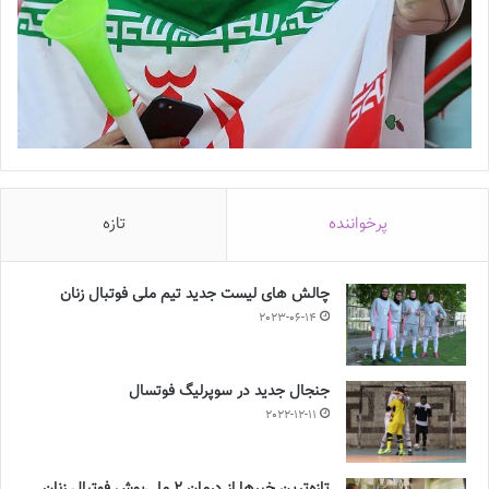
پرخواننده
تازه
چالش هاى ليست جدید تيم ملى فوتبال زنان
2023-06-14
جنجال جدید در سوپرلیگ فوتسال
2022-12-11