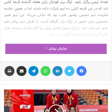
تعداد تیمی برگزار شود. لیگ برتر فوتبال زنان هفته گذشته قرعه کشی
شد که در این قرعه کشی ده تیم شرکت داده شدند اما در همین جلسه
نماینده تیم سلیمی بوشهر غایب بود که نشان می‌داد این تیم هنوز
تصمیمی برای حضور در لیگ برتر نگرفته است. از طرفی تیم پیکان هم
هنوز تمرینات خود را برای شروع فصل پیش رو آغاز نکرده و زمزمه های
کناره گیری این تیم هم به گوش می رسد.
اصرار مسئولان لیگ فوتبال زنان برای ده تیمی شدن آن چیست؟
نمایش بیشتر
پس از پایان جلسه
قرعه کشی لیگ برتر فوتبال زنان
گلاره ناظمی عنوان
کرد اگر هر تیمی انصراف دهد یک تیم دیگر را جایگزینش می‌کنیم.
فیس بوک
توییتر
لینکدین
واتس آپ
تلگرام
اشتراک گذاری از طریق ایمیل
چاپ
ناظمی پیش تر هم گفته بود از ده تیمی بودن لیگ برتر فوتبال زنان راضی
هستم و تحت هیچ شرایطی به تعداد تیم ها دست نخواهم زد. حالا
سوال اینجاست چگونه تیمی که ظرف ده روز بسته می‌شود می‌تواند در
لیگ برتر فوتبال تیم‌داری کند. اگر این تیم ها همان پیکان و سلیمی
بوشهر باشند و‌ تازه بخواهند تیم‌داری کنند که مشکل از خود این باشگاه
ها است اما اگر به اجبار تیمی قرار است جایگزین این دو تیم شود اصلا
توان رقابت با تیم های دیگر را خواهند داشت یا خیر؟