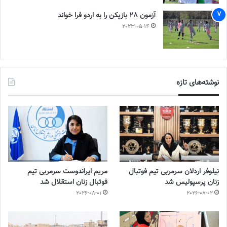
آزمون 28 بازیکن را به اردو فرا خواند
2023-05-14
نوشته‌های تازه
نیلوفر اردلان سرمربی تیم فوتبال
مریم ایراندوست سرمربی تیم
زنان پرسپولیس شد
فوتبال زنان استقلال شد
2026-08-01
2026-08-02