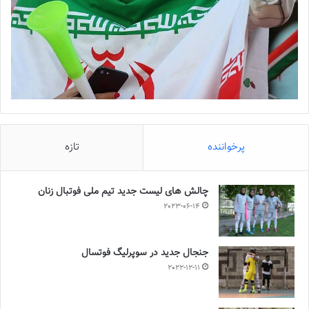
پرخواننده
تازه
چالش هاى ليست جدید تيم ملى فوتبال زنان
2023-06-14
جنجال جدید در سوپرلیگ فوتسال
2022-12-11