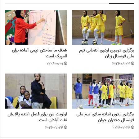
نوشته های مشابه
جنجال جدید در سوپرلیگ فوتسال
2022-12-11
لیست تیم ملی فوتسال زنان اعلام شد
برگزاری دومین اردوی انتخابی تیم
هدف ما ساختن تیمی آماده برای
2025-04-28
ملی فوتسال زنان
المپیک است
2026-08-01
2026-08-03
سرنوشت عجیب ستاره ایرانی در تورکال
2023-05-12
برگزاری اردوی انتخابی تیم ملی فوتسال
بانوان
برگزاری اردوی آماده سازی تیم ملی
اولویت من برای فصل آینده پالایش
2023-08-01
فوتسال دختران جوان
نفت آبادان است
2026-07-24
2026-07-26