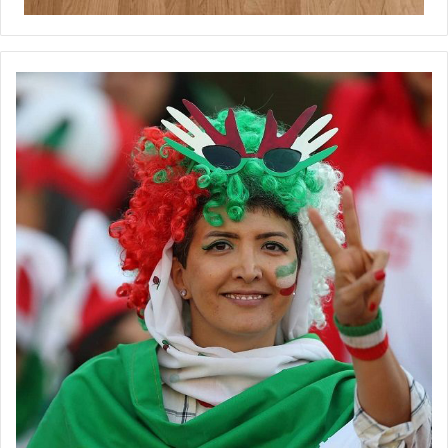
برچسب ها
سوپرلیگ
فوتبالز
فوتسال
فوتسال زنان