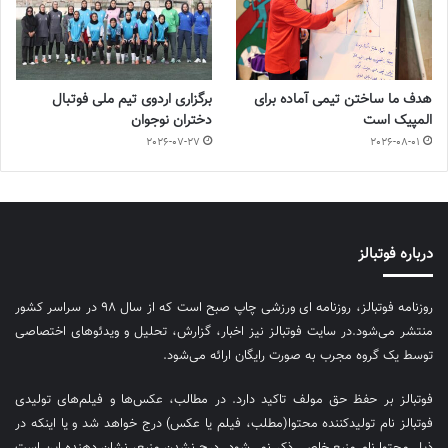
هدف ما ساختن تیمی آماده برای
برگزاری اردوی تیم ملی فوتبال
المپیک است
دختران نوجوان
2026-07-27
2026-08-01
درباره فوتبالز
روزنامه فوتبالز، روزنامه ای ورزشی چاپ صبح است که از سال ۹۸ در سراسر کشور
منتشر می‌شود.در سایت فوتبالز نیز اخبار، گزارش، تحلیل و ویدئوهای اختصاصی
توسط یک گروه مجرب به صورت رایگان ارائه می‌شود.
فوتبالز بر حفظ حق مولف تاکید دارد. در مطالب، عکس‌ها و فیلم‌های تولیدی
فوتبالز نام تولیدکننده محتوا(مطلب، فیلم یا عکس) درج خواهد شد و یا اینکه در
ذیل محتوا نام منبع خاصی ذکر نمی‌‎شود. درج نشدن منبع، نشان دهنده این است