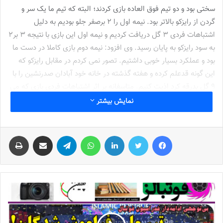
سختی بود و دو تیم فوق العاده بازی کردند؛ البته که تیم ما یک سر و
گردن از رایزکو بالاتر بود. نیمه اول را 2 برصفر جلو بودیم به دلیل
اشتباهات فردی 3 گل دریافت کردیم و نیمه اول این بازی با نتیجه 3 بر2
به سود رایزکو به پایان رسید. وی افزود: نیمه دوم بازی کاملا در دست ما
بود و عملکرد بسیار خوبی داشتیم. تصور نمی کردم در مقابل رایزکو که
این گونه قدعلم کرده و هفته گذشته در خانه خود آبادان صدرنشین را با
9 گل بدرقه کرد اذیت کنیم. متاسفانه بر اثر اشتباهات فردی بازی که می
توانستیم پیروزی میدان باشیم را با تساوی عوض کردیم.
نمایش بیشتر
وی با اشاره به اینکه دو بازیکن مصدوم داریم، با انتقاد از عملکرد سازمان
فیس بوک
توییتر
لینکدین
واتس آپ
تلگرام
اشتراک گذاری از طریق ایمیل
چاپ
لیگ در خصوص اعلام اسامی محرومان هر هفته خاطرنشان کرد:
سازمان لیگ اسامی محرومان را هر هفته اعلام نمی کند، تمام تیمها در
این زمینه مشکل دارند. سال گذشته این گونه نبود و سازمان لیگ اسامی
محرومان و گلزنان را به خوبی اعلام می کرد؛ اما امسال اعلام کردند که
مدیران تیم ها باید اسامی محرومان تیم ها را ثبت کنند. ما می توانیم
اسامی محرومان تیم خودمان را داشته باشیم اما در مورد تیم های دیگر
با مشکل روبرو هستیم و تنها چند ساعت قبل از مسابقه این اسامی