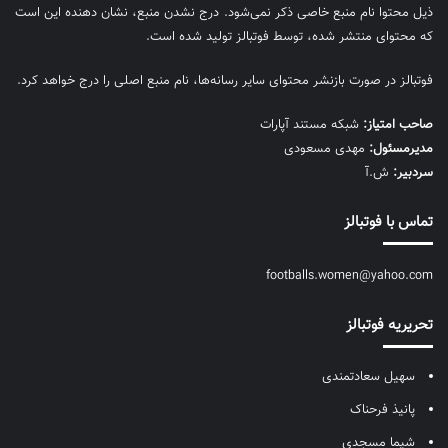
ذیل محتوا نام منبع خاصی ذکر نمی‌‎شود. درج نشدن منبع، نشان دهنده این است
که محتوای منتشر شده، توسط فوتبالز تولید شده است.
فوتبالز در صورت بازنشر محتوای سایر رسانه‌ها، نام منبع اصلی را درج خواهد کرد.
صاحب امتیاز:
شبکه مستند آپارات
مديرمسئول:
مهدی مسعودی
سردبیر:
ش.آ
تماس با فوتبالز
footballs.women@yahoo.com
تحریریه فوتبالز
سهیل سعادتمندی
پانیذ فرحناک
شیما مسجدی