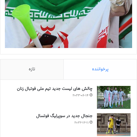
پرخواننده
تازه
چالش هاى ليست جدید تيم ملى فوتبال زنان
2023-06-14
جنجال جدید در سوپرلیگ فوتسال
2022-12-11