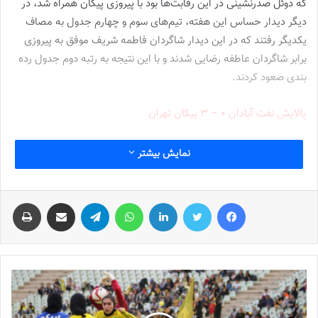
که دوئل صدرنشینی در این رقابت‌ها بود با پیروزی پیکان همراه شد، در
دیگر دیدار حساس این هفته، تیم‌های سوم و چهارم جدول به مصاف
یکدیگر رفتند که در این دیدار شاگردان فاطمه شریف موفق به پیروزی
برابر شاگردان عاطفه رضایی شدند و با این نتیجه به رتبه دوم جدول رده
بندی صعود کردند.
پالایش نفت آبادان ۰ – ۳ پیکان تهران
حساس‌ترین مسابقه در هفته دوازدهم سوپرلیگ فوتسال، نبرد تیم‌های
نمایش بیشتر
اول و دوم جدول در آبادان بود، جایی که شاگردان نیلوفر اردلان با یک
امتیاز بیشتر نسبت به حریف آبادانی خود در صدر جدول قرار داشتند و
فیس بوک
توییتر
لینکدین
واتس آپ
تلگرام
اشتراک گذاری از طریق ایمیل
چاپ
برای ماندن در صدر جدول محکوم به پیروزی در این نبرد حساس بودند،
جدال این دو تیم که از ابتدای فصل در کورس صدرنشینی قرار گرفته
بودند با پیروزی سه بر صفر پیکانی‌ها به اتمام رسید تا این تیم همچنان با
۲۹ امتیاز در صدر جدول رده بندی قرار داشته باشد، سه گل شاگردان
اردلان در این دیدار توسط فاطمه اعتدادی، فرشته کریمی و سحر زمانی
به ثمر رسید.
پالایش نفت آبادان نیز با متحمل شدن دومین شکست متوالی، از رتبه