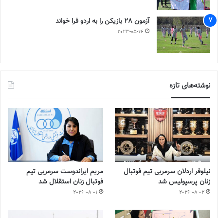
آزمون 28 بازیکن را به اردو فرا خواند
2023-05-14
نوشته‌های تازه
نیلوفر اردلان سرمربی تیم فوتبال
مریم ایراندوست سرمربی تیم
زنان پرسپولیس شد
فوتبال زنان استقلال شد
2026-08-01
2026-08-02