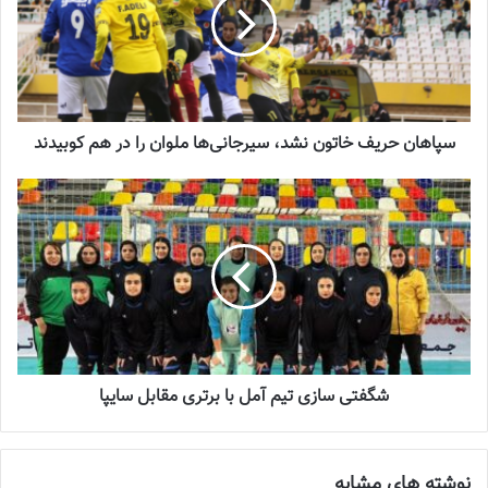
دوم به رتبه سوم جدول نزول پیدا کرد و جای خود را به شاگردان فاطمه
شریف در تیم نصر فردیس داد.
نصر ۳ – ۱ مس رفسنجان
سپاهان حریف خاتون نشد، سیرجانی‌ها ملوان را در هم کوبیدند
نوشته های مشابه
جنجال جدید در سوپرلیگ فوتسال
2022-12-11
لیست تیم ملی فوتسال زنان اعلام شد
2025-04-28
شگفتی سازی تیم آمل با برتری مقابل سایپا
سرنوشت عجیب ستاره ایرانی در تورکال
2023-05-12
نوشته های مشابه