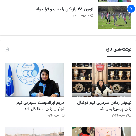
آزمون 28 بازیکن را به اردو فرا خواند
2023-05-14
نوشته‌های تازه
نیلوفر اردلان سرمربی تیم فوتبال
مریم ایراندوست سرمربی تیم
زنان پرسپولیس شد
فوتبال زنان استقلال شد
2026-08-01
2026-08-02