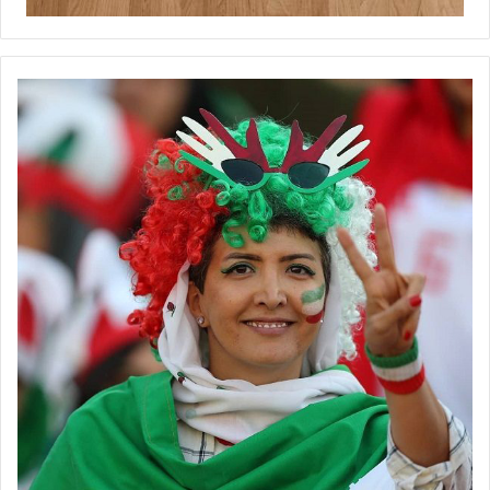
به تاریخ‌سازی برابر ایران شوند و بیش از پیش ضعف تیم ملی ایران و
دوران افول این تیم نمایان شود!
💻منبع:فوتبال360 📸عکس:فدراسیون فوتبال
◾️
با فوتبالز همراه شوید
◾️فوتبالز را در اینستاگرام دنبال کنید
footballs.women@
◾️