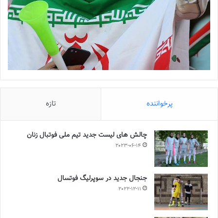
پرخواننده
تازه
چالش هاى ليست جدید تيم ملى فوتبال زنان
2023-06-14
جنجال جدید در سوپرلیگ فوتسال
2022-12-11