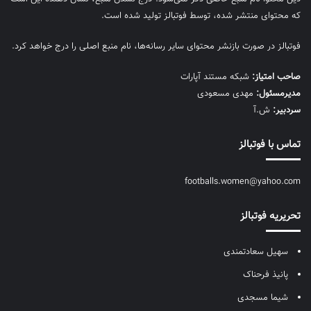
که محتوای منتشر شده، توسط فوتبالز تولید شده است.
فوتبالز در صورت بازنشر محتوای سایر رسانه‌ها، نام منبع اصلی را درج خواهد کرد.
صاحب امتیاز:
شبکه مستند آپارات
مديرمسئول:
مهدی مسعودی
سردبیر:
ش.آ
تماس با فوتبالز
footballs.women@yahoo.com
تحریریه فوتبالز
سهیل سعادتمندی
پانیذ فرحناک
شیما مسجدی