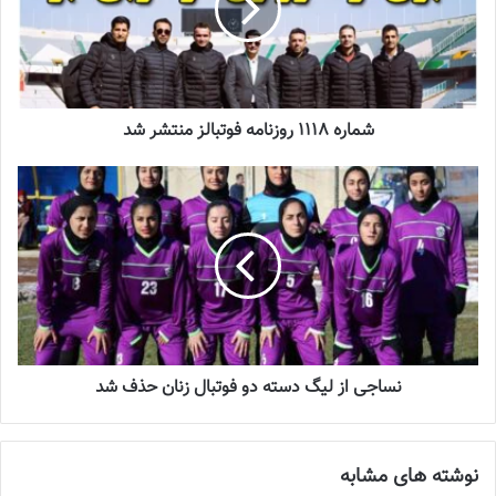
ملی ایران بودند تا هم تاریخ‌سازی کنند و هم دومین برد پیاپی خود را در
تورنمنت بین‌المللی چین جشن بگیرند. دو تیم از ساعت 12 به وقت تهران
کار خود را در مجموعه ورزشی المپیک لانژو آغاز کردند و در دقایق ابتدایی
بازی، خبری از خلق موقعیت جدی گلزنی نبود و دو تیم محتاطانه بازی
می‌کردند.
شماره 1118 روزنامه فوتبالز منتشر شد
ویتنامی‌ها رفته‌رفته توانستند بازی را به‌دست بگیرند و کارهای ترکیبی
پرشماری انجام دادند که سرانجام در دقیقه 6 قفل دروازه ایران شکسته
شد. نکته جالب‌توجه اینکه برخلاف دیدار روز گذشته، امروز مهدیه
محمودی‌نیا به جای فرزانه توسلی در ترکیب اصلی حضور داشت و از
دروازه تیم ملی حراست می‌کرد. بعد از ثبت گل، بازیکنان ویتنام در
سودای مدیریت بازی و خلق موقعیت‌های بیشتر برای رسیدن به گل دوم
بودند و در سوی مقابل، ملی‌پوشان
فوتسال زنان ایران
تلاش می‌کردند
نساجی از لیگ دسته دو فوتبال زنان حذف شد
گل خورده را جبران کنند.
نوشته های مشابه
نوشته های مشابه