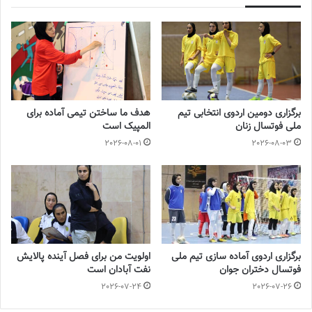
جنجال جدید در سوپرلیگ فوتسال
2022-12-11
لیست تیم ملی فوتسال زنان اعلام شد
2025-04-28
برگزاری دومین اردوی انتخابی تیم
هدف ما ساختن تیمی آماده برای
ملی فوتسال زنان
المپیک است
سرنوشت عجیب ستاره ایرانی در تورکال
2026-08-01
2026-08-03
2023-05-12
برگزاری اردوی انتخابی تیم ملی فوتسال
بانوان
2023-08-01
برگزاری اردوی آماده سازی تیم ملی
اولویت من برای فصل آینده پالایش
فوتسال دختران جوان
نفت آبادان است
فاطمه رحمتی بعد از چند تلاش نافرجام ملی‌پوشان، فرصت خوبی برای
2026-07-24
2026-07-26
گلزنی به‌دست آورد که واکنش دیدنی دروازه‌بان ویتنام سد راه گلزنی او