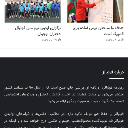
هدف ما ساختن تیمی آماده برای
برگزاری اردوی تیم ملی فوتبال
المپیک است
دختران نوجوان
2026-07-27
2026-08-01
درباره فوتبالز
روزنامه فوتبالز، روزنامه ای ورزشی چاپ صبح است که از سال ۹۸ در سراسر کشور
منتشر می‌شود.در سایت فوتبالز نیز اخبار، گزارش، تحلیل و ویدئوهای اختصاصی
توسط یک گروه مجرب به صورت رایگان ارائه می‌شود.
فوتبالز بر حفظ حق مولف تاکید دارد. در مطالب، عکس‌ها و فیلم‌های تولیدی
فوتبالز نام تولیدکننده محتوا(مطلب، فیلم یا عکس) درج خواهد شد و یا اینکه در
ذیل محتوا نام منبع خاصی ذکر نمی‌‎شود. درج نشدن منبع، نشان دهنده این است