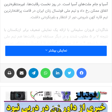
آسیا و جام ملت‌های آسیا است. در روز نخست رقابت‌ها، غیرمنتظره‌ترین
اتفاق ممکن رخ داد و تیم ملی فوتسال زنان ایران در قامت پرافتخارترین
تیم قاره کهن شروعی دور از انتظار و باورنکردنی داشت.
شاگردان فروزان سلیمانی با ارائه یک نمایش ضعیف برابر ازبکستان با
نتیجه 7 بر 5 مغلوب شدند و در دیگر مسابقه این رقابت‌ها هم تیم ملی
ویتنام با نتیجه 4 بر 2 از سد چین گذشت تا ازبکستان و ویتنام، دو تیم
پیروز روز نخست مسابقات بین‌المللی چین باشند. در شرایطی‌که پرونده
نمایش بیشتر
این رقابت‌ها روز دوشنبه (بیست‌وپنجم تیرماه) بسته خواهد شد که امروز
(شنبه) دومین روز رقابت‌ها بود و در اولین بازی، تیم‌های ملی ایران و
فیس بوک
توییتر
لینکدین
واتس آپ
تلگرام
اشتراک گذاری از طریق ایمیل
چاپ
ویتنام رودرروی هم قرار گرفتند و با انگیزه‌های متفاوت به دنبال کسب
پیروزی بودند.
فرار از دومین باخت پیاپی در لحظات پایانی!
شاگردان فروزان سلیمانی برای جبران شکست غیرمنتظره روز گذشته در
سودای کسب پیروزی بودند و در طرف مقابل، ویتنامی‌ها برای برداشتن
گامی مهم در مسیر کسب عنوان قهرمانی به دنبال شکست دادن تیم