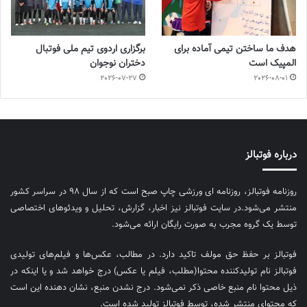
هدف ما ساختن تیمی آماده برای
برگزاری اردوی تیم ملی فوتبال
المپیک است
دختران نوجوان
2026-07-27
2026-08-01
درباره فوتبالز
روزنامه فوتبالز، روزنامه ای ورزشی چاپ صبح است که از سال ۹۸ در سراسر کشور
منتشر می‌شود.در سایت فوتبالز نیز اخبار، گزارش، تحلیل و ویدئوهای اختصاصی
توسط یک گروه مجرب به صورت رایگان ارائه می‌شود.
فوتبالز بر حفظ حق مولف تاکید دارد. در مطالب، عکس‌ها و فیلم‌های تولیدی
فوتبالز نام تولیدکننده محتوا(مطلب، فیلم یا عکس) درج خواهد شد و یا اینکه در
ذیل محتوا نام منبع خاصی ذکر نمی‌‎شود. درج نشدن منبع، نشان دهنده این است
که محتوای منتشر شده، توسط فوتبالز تولید شده است.