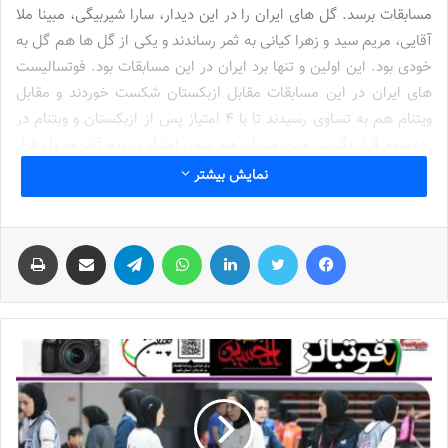
مسابقات برسد. گل های ایران را در این دیدار، سارا شیربیگی، مبینا ملا
آقایی، مریم سید و زهرا کیانی به ثمر رساندند و یکی از گل ها هم گل به
خودی بود. این اولین و تنها برد ایران در این مسابقات بود. فوتسالیست
های ایران در این مسابقات مقابل ازبکستان شکست خوردند و مقابل
ویتنام هم به تساوی رسیدند تا با ۴ امتیاز پس از ازبکستان و ویتنام در
رده سوم قرار بگیرند. چین میزبان هم بدون امتیاز در رده آخر جدول قرار
گرفت.
نمایش بیشتر
این مسابقات به منظور آماده سازی بیشتر تیم
ملی فوتسال زنان
برای
فیس بوک
توییتر
لینکدین
واتس آپ
تلگرام
اشتراک گذاری از طریق ایمیل
چاپ
مسابقات پیش روی بود. فوتسال زنان ایران در ادامه مسابقات داخل
سالن آسیا و جام ملت های آسیا را در پیش دارد و اگر بتواند به جام
جهانی صعود کند این مسابقات هم وارد تقویم تیم ملی فوتسال زنان می
شود.
تیم ملی فوتسال زنان فردا به ایران باز می گردد تا بازیکنان این تیم خود
را برای شروع رقابت های
لیگ برتر
فوتسال آماده کنند.