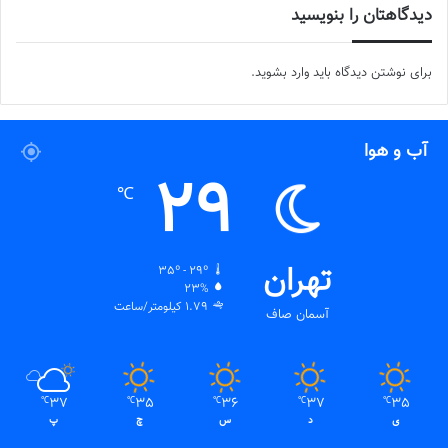
دیدگاهتان را بنویسید
برای نوشتن دیدگاه باید
وارد بشوید
.
آب و هوا
29
℃
تهران
35º - 29º
23%
1.79 کیلومتر/ساعت
آسمان صاف
37
35
36
37
35
℃
℃
℃
℃
℃
ی
د
س
چ
پ