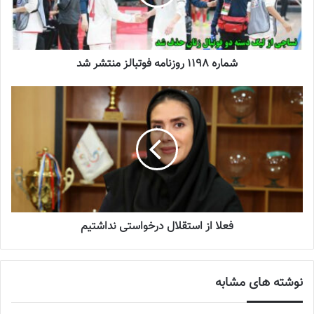
نوشته های مشابه
جنجال جدید در سوپرلیگ فوتسال
شماره 1198 روزنامه فوتبالز منتشر شد
2022-12-11
لیست تیم ملی فوتسال زنان اعلام شد
2025-04-28
سرنوشت عجیب ستاره ایرانی در تورکال
2023-05-12
فعلا از استقلال درخواستی نداشتیم
برگزاری اردوی انتخابی تیم ملی فوتسال
بانوان
2023-08-01
نوشته های مشابه