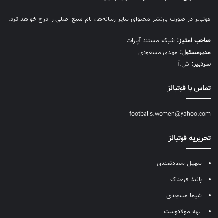
فوتبالز در صورت بازنشر محتوای سایر رسانه‌ها، نام منبع اصلی را درج خواهد کرد.
صاحب امتیاز:
شبکه مستند آپارات
مديرمسئول:
مهدی مسعودی
سردبیر:
ش.آ
تماس با فوتبالز
footballs.women@yahoo.com
تحریریه فوتبالز
سهیل سعادتمندی
پانیذ فرحناک
شیما مسجدی
الهه مولادوست