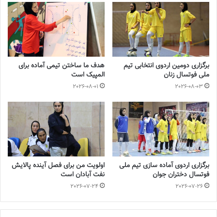
💻منبع:فوتبالی 📸عکس:فوتبالی
◾️
با فوتبالز همراه شوید
◾️فوتبالز را در اینستاگرام دنبال کنید
footballs.women@
◾️
برگزاری دومین اردوی انتخابی تیم
هدف ما ساختن تیمی آماده برای
ملی فوتسال زنان
المپیک است
2026-08-01
2026-08-03
برگزاری اردوی آماده سازی تیم ملی
اولویت من برای فصل آینده پالایش
فوتسال دختران جوان
نفت آبادان است
2026-07-24
2026-07-26