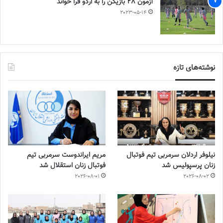
آزمون 28 بازیکن را به اردو فرا خواند
2023-05-14
نوشته‌های تازه
نیلوفر اردلان سرمربی تیم فوتبال
مریم ایراندوست سرمربی تیم
زنان پرسپولیس شد
فوتبال زنان استقلال شد
2026-08-01
2026-08-02