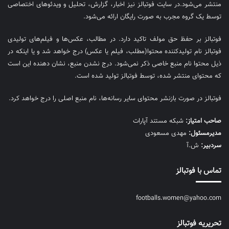
منتشر می‌شود.در سایت فوتبالز نیز اخبار، گزارش، تحلیل و ویدئوهای اختصاصی
توسط یک گروه مجرب به صورت رایگان ارائه می‌شود.
فوتبالز بر حفظ حق مولف تاکید دارد. در مطالب، عکس‌ها و فیلم‌های تولیدی
فوتبالز نام تولیدکننده محتوا(مطلب، فیلم یا عکس) درج خواهد شد و یا اینکه در
ذیل محتوا نام منبع خاصی ذکر نمی‌‎شود. درج نشدن منبع، نشان دهنده این است
که محتوای منتشر شده، توسط فوتبالز تولید شده است.
فوتبالز در صورت بازنشر محتوای سایر رسانه‌ها، نام منبع اصلی را درج خواهد کرد.
صاحب امتیاز:
شبکه مستند آپارات
مديرمسئول:
مهدی مسعودی
سردبیر:
ش.آ
تماس با فوتبالز
footballs.women@yahoo.com
تحریریه فوتبالز