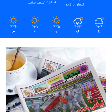
3.59 کیلومتر/ساعت
ابرهای پراکنده
36
37
35
33
34
℃
℃
℃
℃
℃
ج
ش
ی
د
س