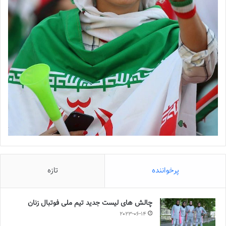
پرخواننده
تازه
چالش هاى ليست جدید تيم ملى فوتبال زنان
2023-06-14