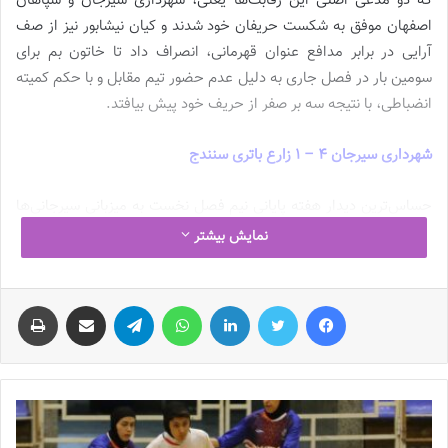
که دو مدعی اصلی این رقابت‌ها یعنی، شهرداری سیرجان و سپاهان
اصفهان موفق به شکست حریفان خود شدند و کیان نیشابور نیز از صف
آرایی در برابر مدافع عنوان قهرمانی، انصراف داد تا خاتون بم برای
سومین بار در فصل جاری به دلیل عدم حضور تیم مقابل و با حکم کمیته
انضباطی، با نتیجه سه بر صفر از حریف خود پیش بیافتد.
شهرداری سیرجان 4 – 1 زارع باتری سنندج
حساس‌ترین دیدار هفته پایانی نیم فصل نخست به میزبانی سیرجانی‌ها
انجام شد، جایی که شهرداری سیرجان به عنوان تیم نخست جدول، برای
نمایش بیشتر
تداوم صدرنشینی نیاز به کسب ششمین پیروزی متوالی خود داشت،
سیرجانی ها در ابتدای این بازی، طی یک اتفاق غیر منتظره در دقیقه
فیس بوک
توییتر
لینکدین
واتس آپ
تلگرام
اشتراک گذاری از طریق ایمیل
چاپ
هشت مسابقه توسط اریسا کوهگرد دروازه خود را باز شده دیدند و تا
پایان نیمه نخست نیز نتوانستند دروازه تیم سنندجی را باز کنند اما با
شروع نیمه دوم در طی دو دقیقه نخست بازی، شاگردان جهان نجاتی
موفق شدند دو بار توسط افسانه چترنور و هستی فروزنده دروازه حریف
سنندجی را باز کنند و نتیجه بازی را به نفع تیم خود برگردانند. در ادامه
نیز این تیم سیرجانی بود که موفق شد دو بار دیگر در دقایق 78 و 90