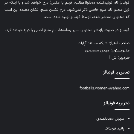
فوتبالز نام تولیدکننده محتوا(مطلب، فیلم یا عکس) درج خواهد شد و یا اینکه در
ذیل محتوا نام منبع خاصی ذکر نمی‌‎شود. درج نشدن منبع، نشان دهنده این است
که محتوای منتشر شده، توسط فوتبالز تولید شده است.
فوتبالز در صورت بازنشر محتوای سایر رسانه‌ها، نام منبع اصلی را درج خواهد کرد.
صاحب امتیاز:
شبکه مستند آپارات
مديرمسئول:
مهدی مسعودی
سردبیر:
ش.آ
تماس با فوتبالز
footballs.women@yahoo.com
تحریریه فوتبالز
سهیل سعادتمندی
پانیذ فرحناک