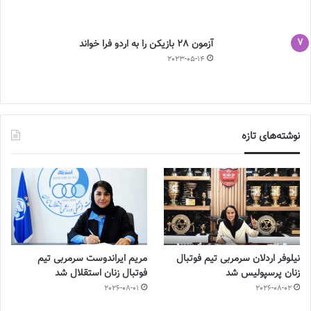
آزمون 28 بازیکن را به اردو فرا خواند
2023-05-14
نوشته‌های تازه
نیلوفر اردلان سرمربی تیم فوتبال
مریم ایراندوست سرمربی تیم
زنان پرسپولیس شد
فوتبال زنان استقلال شد
2026-08-01
2026-08-02