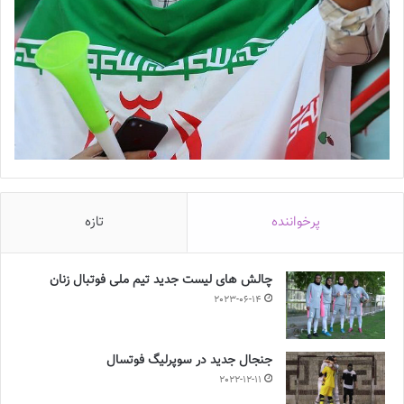
پرخواننده
تازه
چالش هاى ليست جدید تيم ملى فوتبال زنان
2023-06-14
جنجال جدید در سوپرلیگ فوتسال
2022-12-11